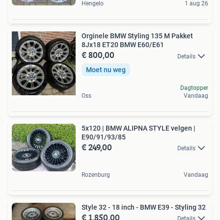
Hengelo
1 aug 26
Orginele BMW Styling 135 M Pakket
8Jx18 ET20 BMW E60/E61
€ 800,00
Details
Moet nu weg
Dagtopper
Oss
Vandaag
5x120 | BMW ALIPNA STYLE velgen |
E90/91/93/85
€ 249,00
Details
Rozenburg
Vandaag
Style 32 - 18 inch - BMW E39 - Styling 32
€ 1.850,00
Details