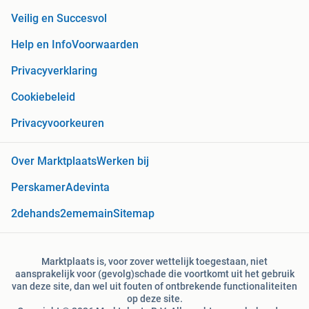
Veilig en Succesvol
Help en Info
Voorwaarden
Privacyverklaring
Cookiebeleid
Privacyvoorkeuren
Over Marktplaats
Werken bij
Perskamer
Adevinta
2dehands
2ememain
Sitemap
Marktplaats is, voor zover wettelijk toegestaan, niet
aansprakelijk voor (gevolg)schade die voortkomt uit het gebruik
van deze site, dan wel uit fouten of ontbrekende functionaliteiten
op deze site.