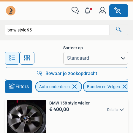
Banden en Velgen
Sorteer op
Alle afstanden…
Bewaar je zoekopdracht
Filters
Auto-onderdelen
Banden en Velgen
BMW 158 style wielen
€ 400,00
Details