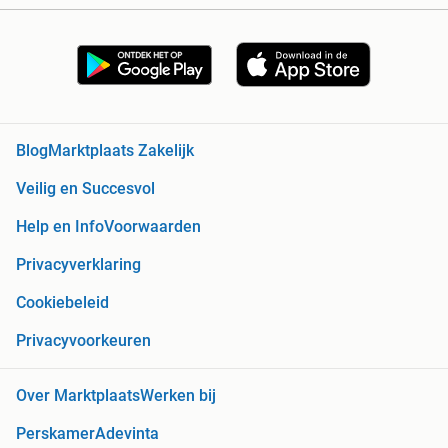
Blog
Marktplaats Zakelijk
Veilig en Succesvol
Help en Info
Voorwaarden
Privacyverklaring
Cookiebeleid
Privacyvoorkeuren
Over Marktplaats
Werken bij
Perskamer
Adevinta