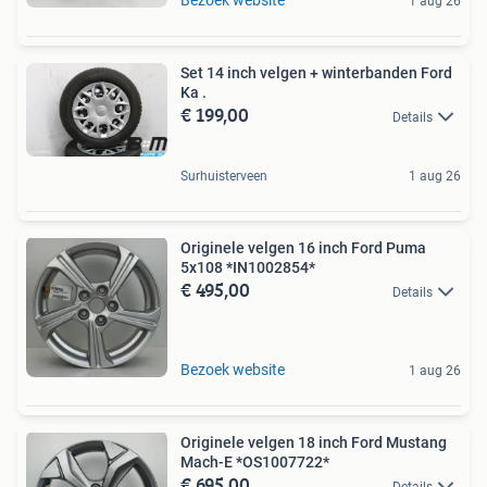
1 aug 26
Set 14 inch velgen + winterbanden Ford
Ka .
€ 199,00
Details
Surhuisterveen
1 aug 26
Originele velgen 16 inch Ford Puma
5x108 *IN1002854*
€ 495,00
Details
Bezoek website
1 aug 26
Originele velgen 18 inch Ford Mustang
Mach-E *OS1007722*
€ 695,00
Details