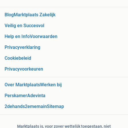
Blog
Marktplaats Zakelijk
Veilig en Succesvol
Help en Info
Voorwaarden
Privacyverklaring
Cookiebeleid
Privacyvoorkeuren
Over Marktplaats
Werken bij
Perskamer
Adevinta
2dehands
2ememain
Sitemap
Marktplaats is, voor zover wettelijk toegestaan, niet