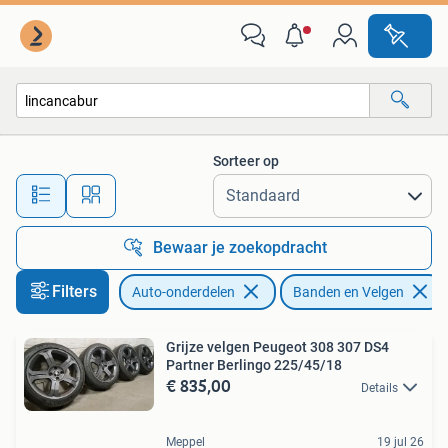
Banden en Velgen
Sorteer op
Alle afstanden…
Bewaar je zoekopdracht
Filters
Auto-onderdelen
Banden en Velgen
Grijze velgen Peugeot 308 307 DS4
Partner Berlingo 225/45/18
€ 835,00
Details
Meppel
19 jul 26