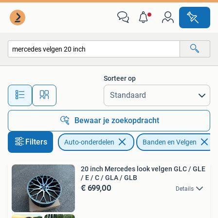
Banden en Velgen
Sorteer op
Alle afstanden…
Bewaar je zoekopdracht
Filters
Auto-onderdelen
Banden en Velgen
20 inch Mercedes look velgen GLC / GLE
/ E / C / GLA / GLB
€ 699,00
Details