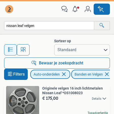
Banden en Velgen
Sorteer op
Alle afstanden…
Bewaar je zoekopdracht
Filters
Auto-onderdelen
Banden en Velgen
Originele velgen 16 inch lichtmetalen
Nissan Leaf *OS1008023
€ 175,00
Details
Topadvertentie