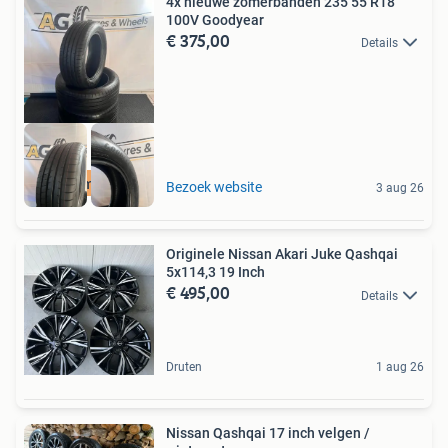
4x nieuwe zomerbanden 235 55 R18
100V Goodyear
€ 375,00
Details
Gratis montage
Bezoek website
3 aug 26
Originele Nissan Akari Juke Qashqai
5x114,3 19 Inch
€ 495,00
Details
Druten
1 aug 26
Nissan Qashqai 17 inch velgen /