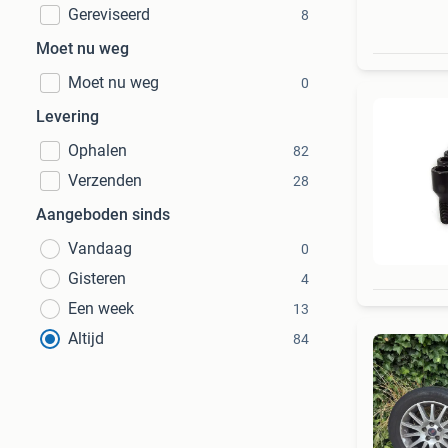
Gereviseerd
8
Moet nu weg
Moet nu weg
0
Levering
Ophalen
82
Verzenden
28
Aangeboden sinds
Vandaag
0
Gisteren
4
Een week
13
Altijd
84