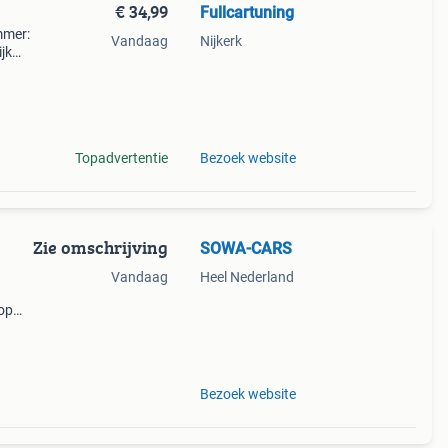
€ 34,99
Fullcartuning
mmer:
Vandaag
Nijkerk
jk
aan
 pas
Topadvertentie
Bezoek website
Zie omschrijving
SOWA-CARS
Vandaag
Heel Nederland
 op
 jouw
Bezoek website