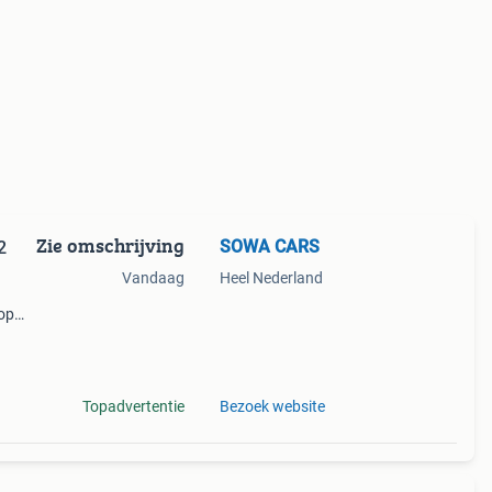
Zie omschrijving
SOWA CARS
2
Vandaag
Heel Nederland
 op
 jouw
Topadvertentie
Bezoek website