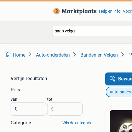
Help en info
Voor
1
Home
Auto-onderdelen
Banden en Velgen
Verfijn resultaten
Bewaa
Prijs
Auto-onderd
van
tot
€
€
Categorie
Wis de categorie