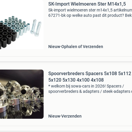
SK-Import Wielmoeren Ster M14x1,5
Sk-import wielmoeren ster m14x1,5 artikelnu
67271-bk op welke auto past dit product? Beki
het product op onze website via de link onder
om precies te zien op welke auto's dit product
Nieuw
Ophalen of Verzenden
Spoorverbreders Spacers 5x108 5x112
5x120 5x130 4x100 4x108
* welkom bij sowa-cars in 2026! Spacers /
spoorverbreders & adapters / steek-adapters
maat — voor elke auto kun je de juiste maat
nergens vinden? Binnen 10 minuten zetten wij
maatwerkprodu
Nieuw
Verzenden