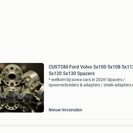
CUSTOM Ford Volvo 5x100 5x108 5x11
5x120 5x130 Spacers
* welkom bij sowa-cars in 2026! Spacers /
spoorverbreders & adapters / steek-adapters
maat — voor elke auto kun je de juiste maat
nergens vinden? Binnen 10 minuten zetten wij
maatwerkprodu
Nieuw
Verzenden