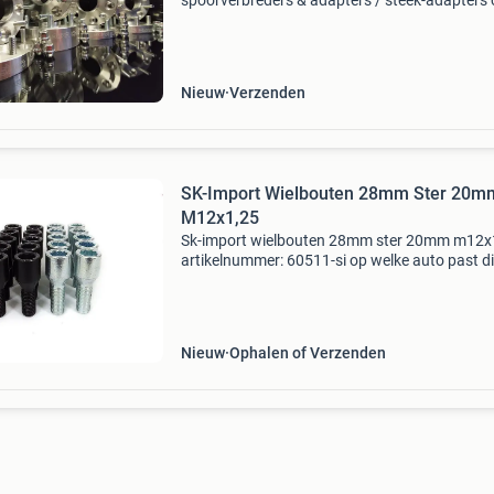
spoorverbreders & adapters / steek-adapters
maat — voor elke auto kun je de juiste maat
nergens vinden? Binnen 10 minuten zetten wij
maatwerkprodu
Nieuw
Verzenden
SK-Import Wielbouten 28mm Ster 20m
M12x1,25
Sk-import wielbouten 28mm ster 20mm m12x
artikelnummer: 60511-si op welke auto past di
product? Bekijk het product op onze website v
link onderaan om precies te zien op welke auto'
Nieuw
Ophalen of Verzenden