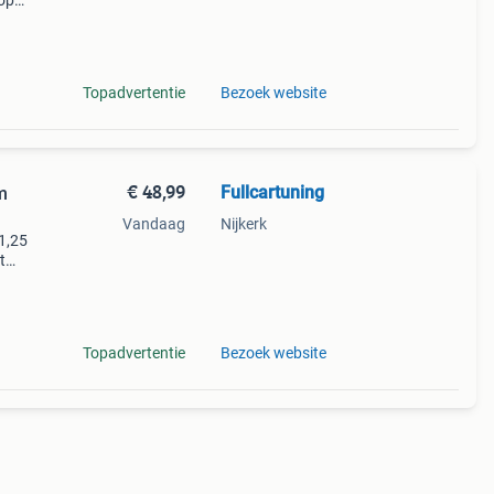
 op
 jouw
Topadvertentie
Bezoek website
€ 48,99
Fullcartuning
m
Vandaag
Nijkerk
1,25
t
ia de
s dit
Topadvertentie
Bezoek website