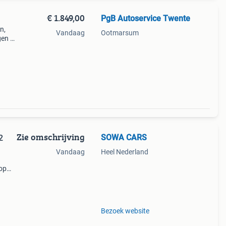
€ 1.849,00
PgB Autoservice Twente
n,
Vandaag
Ootmarsum
gen et
Zie omschrijving
SOWA CARS
2
Vandaag
Heel Nederland
 op
 jouw
Bezoek website