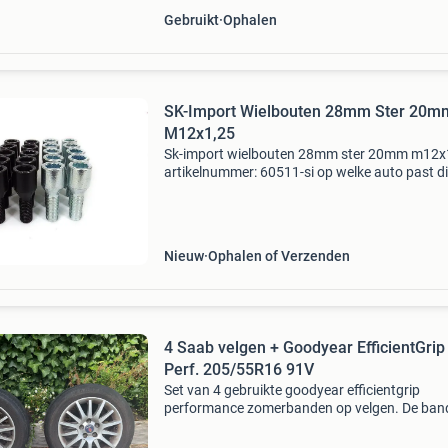
Gebruikt
Ophalen
SK-Import Wielbouten 28mm Ster 20m
M12x1,25
Sk-import wielbouten 28mm ster 20mm m12x
artikelnummer: 60511-si op welke auto past di
product? Bekijk het product op onze website v
link onderaan om precies te zien op welke auto'
Nieuw
Ophalen of Verzenden
4 Saab velgen + Goodyear EfficientGrip
Perf. 205/55R16 91V
Set van 4 gebruikte goodyear efficientgrip
performance zomerbanden op velgen. De ban
hebben de maat 205/55r16 91v en zijn
geproduceerd in week 21 van 2020 (2120). Vo