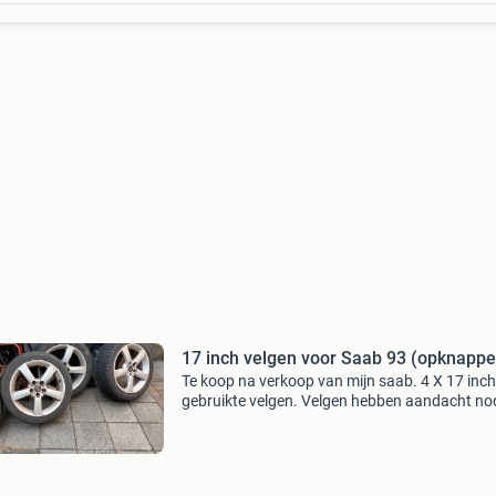
17 inch velgen voor Saab 93 (opknappe
Te koop na verkoop van mijn saab. 4 X 17 inch
gebruikte velgen. Velgen hebben aandacht no
Alle 4 hebben stoeprand schade maar zijn niet
krom. Huidige winterbanden zijn nagenoeg op
maar kunnen miss