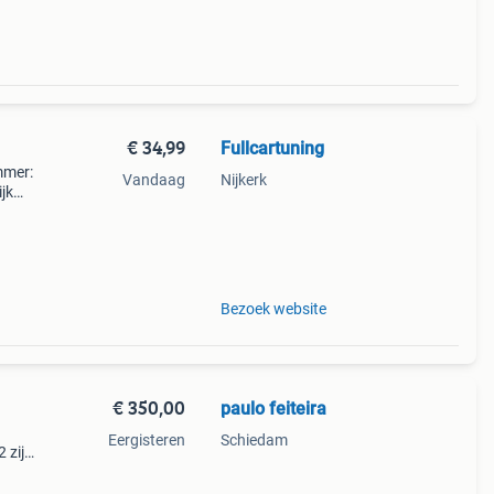
€ 34,99
Fullcartuning
mmer:
Vandaag
Nijkerk
jk
aan
 pas
Bezoek website
€ 350,00
paulo feiteira
Eergisteren
Schiedam
 zijn
b
den