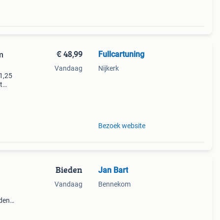
€ 48,99
Fullcartuning
m
Vandaag
Nijkerk
1,25
t
ia de
s dit
Bezoek website
Bieden
Jan Bart
Vandaag
Bennekom
den
or