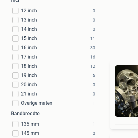
Inch
12 inch
0
13 inch
0
14 inch
0
15 inch
11
16 inch
30
17 inch
16
18 inch
12
19 inch
5
20 inch
0
21 inch
0
Overige maten
1
Bandbreedte
135 mm
1
145 mm
0