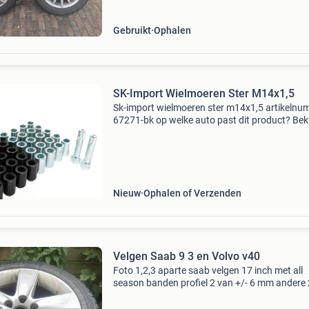
circa 3 mm en achter 3,5 mm p
Gebruikt
Ophalen
SK-Import Wielmoeren Ster M14x1,5
Sk-import wielmoeren ster m14x1,5 artikelnu
67271-bk op welke auto past dit product? Beki
het product op onze website via de link onder
om precies te zien op welke auto's dit product
Nieuw
Ophalen of Verzenden
Velgen Saab 9 3 en Volvo v40
Foto 1,2,3 aparte saab velgen 17 inch met all
season banden profiel 2 van +/- 6 mm andere 2
nieuw 235 45 17 foto 456 velgen origineel saa
aero met zomer banden , profiel+/- 6 mm ban