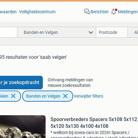
waarden
Veiligheidscentrum
Berichten
Meldingen
Banden en Velgen
A
95 resultaten
voor 'saab velgen'
Ontvang meldingen van
r je zoekopdracht
nieuwe zoekresultaten
elen
Banden en Velgen
Verwijder filters
Spoorverbreders Spacers 5x108 5x112
5x120 5x130 4x100 4x108
* welkom bij sowa-cars in 2026! Spacers /