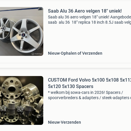
Saab Alu 36 Aero velgen 18" uniek!
Saab alu 36 aero velgen 18" uniek! Aangebode
saab alu 36 18" replica 18 inch 8.5J saab vel
42 ook te bestellen in onze webshop uw oude
velgen inruilen behoort tot de mogelijkhede
Nieuw
Ophalen of Verzenden
CUSTOM Ford Volvo 5x100 5x108 5x11
5x120 5x130 Spacers
* welkom bij sowa-cars in 2026! Spacers /
spoorverbreders & adapters / steek-adapters
maat — voor elke auto kun je de juiste maat
nergens vinden? Binnen 10 minuten zetten wij
maatwerkprodu
Nieuw
Verzenden