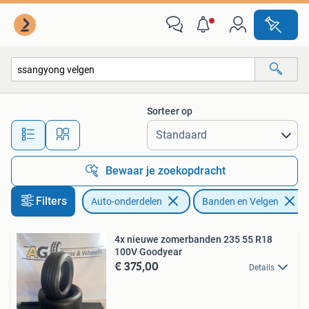
Banden en Velgen
Sorteer op
Alle afstanden…
Bewaar je zoekopdracht
Filters
Auto-onderdelen
Banden en Velgen
4x nieuwe zomerbanden 235 55 R18
100V Goodyear
€ 375,00
Details