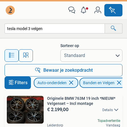
Banden en Velgen
Sorteer op
Alle afstanden…
Bewaar je zoekopdracht
Filters
Auto-onderdelen
Banden en Velgen
Originele BMW 763M 19 inch *NIEUW*
Velgenset – Incl montage
€ 2.199,00
Details
Topadvertentie
Leiderdorp
Vandaag