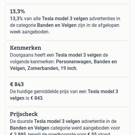
13,3%
13,3%
van alle
Tesla model 3 velgen
advertenties in
de categorie
Banden en Velgen
zijn in de afgelopen
week aangeboden.
Kenmerken
Doorgaans heeft een
Tesla model 3 velgen
de
volgende kenmerken:
Personenwagen, Banden en
Velgen, Zomerbanden, 19 inch.
€ 843
De huidige gemiddelde prijs van een
Tesla model 3
velgen
is
€ 843
.
Prijscheck
De duurste
Tesla model 3 velgen
advertentie in de
Banden en Velgen
categorie werd aangeboden voor
€ 2.895
, terwijl de goedkoopste voor
€ 55
stond.