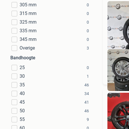
305 mm
0
315 mm
0
325 mm
0
335 mm
0
345 mm
0
Overige
3
Bandhoogte
25
0
30
1
35
46
40
34
45
41
50
46
55
9
60
0