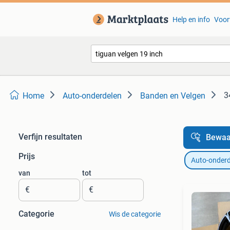
Help en info
Voor
3
Home
Auto-onderdelen
Banden en Velgen
Verfijn resultaten
Bewaa
Prijs
Auto-onderd
van
tot
€
€
Categorie
Wis de categorie