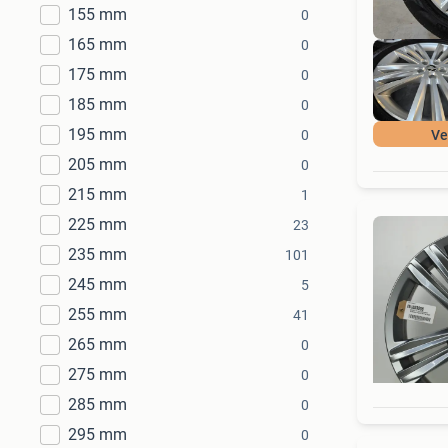
155 mm
0
165 mm
0
175 mm
0
185 mm
0
195 mm
0
Ve
205 mm
0
215 mm
1
225 mm
23
235 mm
101
245 mm
5
255 mm
41
265 mm
0
275 mm
0
285 mm
0
295 mm
0