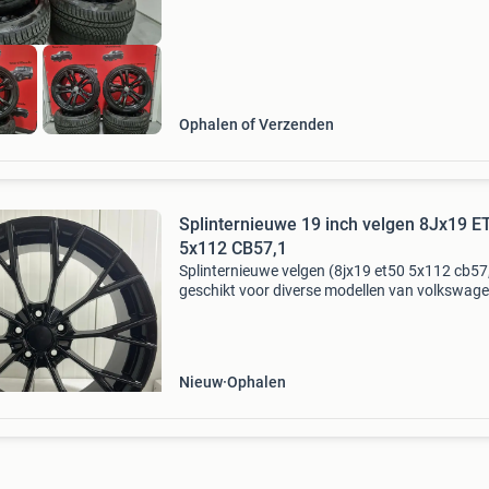
Ophalen of Verzenden
Splinternieuwe 19 inch velgen 8Jx19 E
5x112 CB57,1
Splinternieuwe velgen (8jx19 et50 5x112 cb57
geschikt voor diverse modellen van volkswage
audi, škoda en seat/cupra. Deze velg is origine
zonder naafringen geschikt voor onder andere
volksw
Nieuw
Ophalen