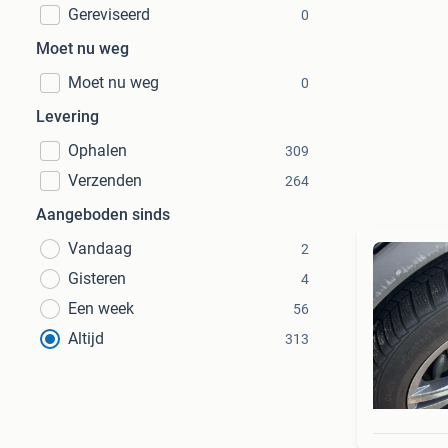
Gereviseerd
0
Moet nu weg
Moet nu weg
0
Levering
Ophalen
309
Verzenden
264
Aangeboden sinds
Vandaag
2
Gisteren
4
Een week
56
Altijd
313