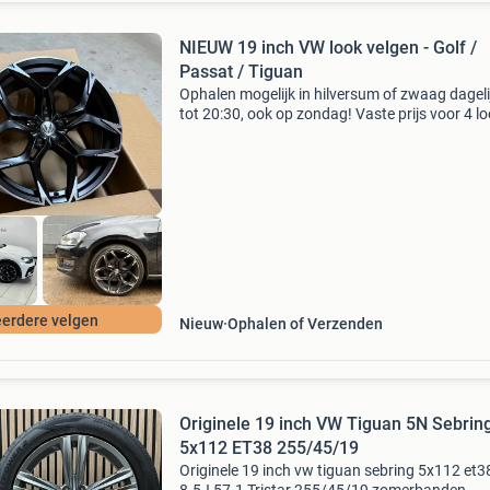
NIEUW 19 inch VW look velgen - Golf /
Passat / Tiguan
Ophalen mogelijk in hilversum of zwaag dageli
tot 20:30, ook op zondag! Vaste prijs voor 4 l
velgen nieuw in doos €499: 19 inch - 8,5 j - et 4
5x112 - 57,1 mm verzenden nl: €39,99,
erdere velgen
Nieuw
Ophalen of Verzenden
Originele 19 inch VW Tiguan 5N Sebrin
5x112 ET38 255/45/19
Originele 19 inch vw tiguan sebring 5x112 et3