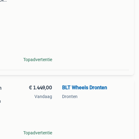
ook
5 -
Topadvertentie
€ 1.449,00
BLT Wheels Dronten
n
Vandaag
Dronten
h
te
di q3
Topadvertentie