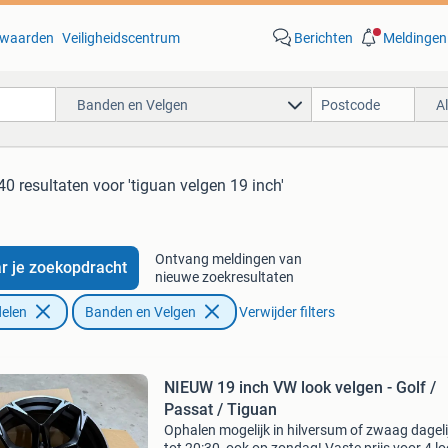
waarden
Veiligheidscentrum
Berichten
Meldingen
Banden en Velgen
A
40 resultaten
voor 'tiguan velgen 19 inch'
Ontvang meldingen van
r je zoekopdracht
nieuwe zoekresultaten
elen
Banden en Velgen
Verwijder filters
NIEUW 19 inch VW look velgen - Golf /
Passat / Tiguan
Ophalen mogelijk in hilversum of zwaag dageli