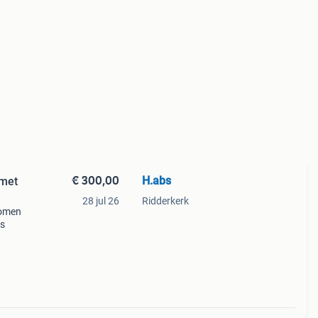
€ 300,00
H.abs
 met
28 jul 26
Ridderkerk
komen
ks