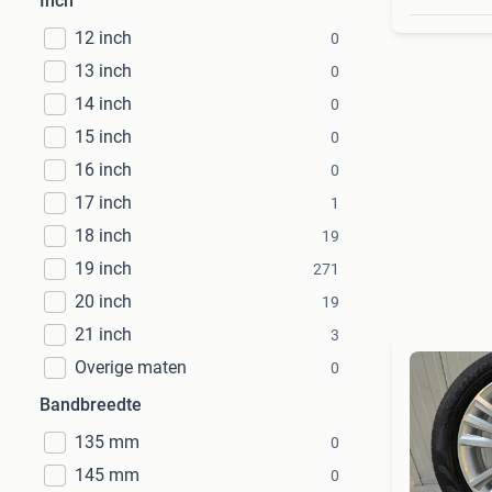
Inch
12 inch
0
13 inch
0
14 inch
0
15 inch
0
16 inch
0
17 inch
1
18 inch
19
19 inch
271
20 inch
19
21 inch
3
Overige maten
0
Bandbreedte
135 mm
0
145 mm
0