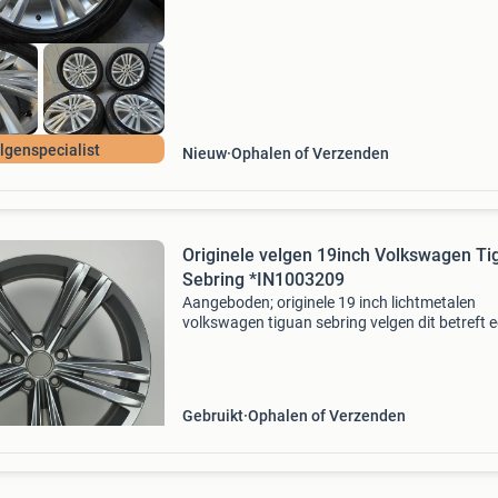
- plug & pl
lgenspecialist
Nieuw
Ophalen of Verzenden
Originele velgen 19inch Volkswagen Ti
Sebring *IN1003209
Aangeboden; originele 19 inch lichtmetalen
volkswagen tiguan sebring velgen dit betreft 
gebruikte set velgen in goede staat met lichte
gebruikssporen. Het gaat hierom 2 velgen met
stoeprand schade
Gebruikt
Ophalen of Verzenden