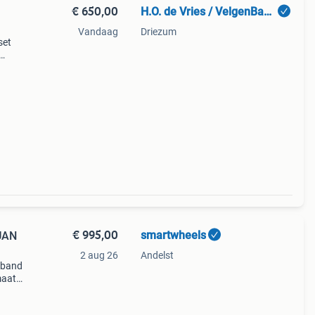
€ 650,00
H.O. de Vries / VelgenBand
Vandaag
Driezum
set
rijs
le
€ 995,00
smartwheels
UAN
2 aug 26
Andelst
 band
maat:
 ]
ke