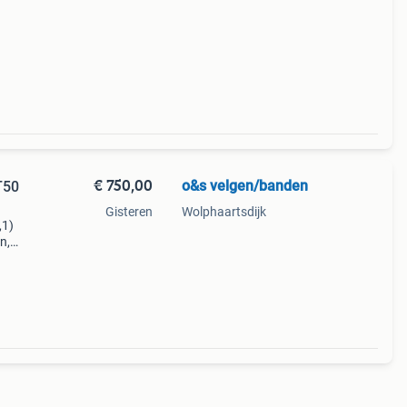
€ 750,00
o&s velgen/banden
T50
Gisteren
Wolphaartsdijk
,1)
n,
el of
: