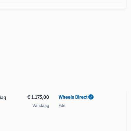
€ 1.175,00
Wheels Direct
iaq
Vandaag
Ede
klaar