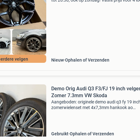
tot 20:30, ook op zondag! Vaste prijs voor 4 l
velgen nieuw in doos €499: 19 inch - 8,5 j - et 4
5x112 - 57,1 mm verzenden nl: €39,99,
erdere velgen
Nieuw
Ophalen of Verzenden
Demo Orig Audi Q3 F3/FJ 19 inch velge
Zomer 7.3mm VW Skoda
Aangeboden: originele demo audi q3 fy 19 inc
zomerwielenset met 4x7,3mm hankook ao
zomerbanden. De set is schadevrij, in zeer net
staat. Verder is deze direct te monteren op au
fj 2025<, vo
Gebruikt
Ophalen of Verzenden