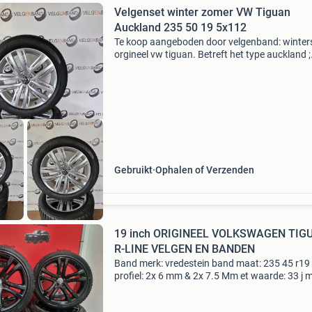
Velgenset winter zomer VW Tiguan
Auckland 235 50 19 5x112
Te koop aangeboden door velgenband: winter
orgineel vw tiguan. Betreft het type auckland ;
5na601025n banden zijn slecht, daarom is de p
gebaseerd op de 4 velgen! 1 Velg heeft minima
schade.
Gebruikt
Ophalen of Verzenden
19 inch ORIGINEEL VOLKSWAGEN TIG
R-LINE VELGEN EN BANDEN
Band merk: vredestein band maat: 235 45 r19
profiel: 2x 6 mm & 2x 7.5 Mm et waarde: 33 j 
9 steekmaat: bezoek adres [ alleen op afspraak
expeditieweg 8f 6673dv andelst met vriendelij