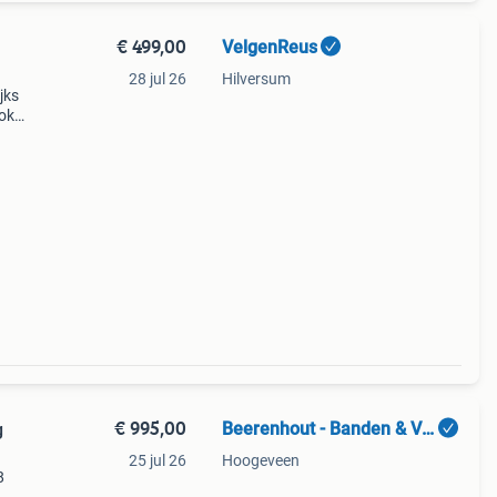
€ 499,00
VelgenReus
28 jul 26
Hilversum
jks
ook
5 -
€ 995,00
Beerenhout - Banden & Velgen
g
25 jul 26
Hoogeveen
8