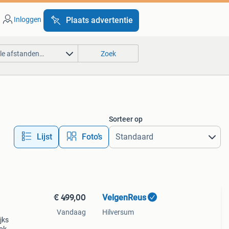
Inloggen
Plaats advertentie
lle afstanden…
Zoek
Sorteer op
Lijst
Foto’s
€ 499,00
VelgenReus
Vandaag
Hilversum
jks