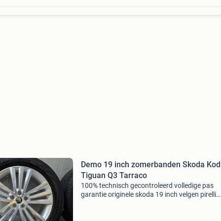
Demo 19 inch zomerbanden Skoda Kod
Tiguan Q3 Tarraco
100% technisch gecontroleerd volledige pas
garantie originele skoda 19 inch velgen pirelli
scorpion verde zomerbanden seal inside
technologie (zelfdichtend bij lekkage) direct rij