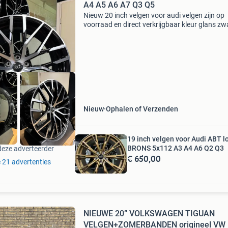
A4 A5 A6 A7 Q3 Q5
Nieuw 20 inch velgen voor audi velgen zijn op
voorraad en direct verkrijgbaar kleur glans zw
met gepolijst rs performance r8 look velg
specificatie 20 inch velg breedte 9j et waarde 
naaf diamete
Nieuw
Ophalen of Verzenden
19 inch velgen voor Audi ABT l
BRONS 5x112 A3 A4 A6 Q2 Q3
deze adverteerder
€ 650,00
e 21 advertenties
NIEUWE 20” VOLKSWAGEN TIGUAN
VELGEN+ZOMERBANDEN origineel VW