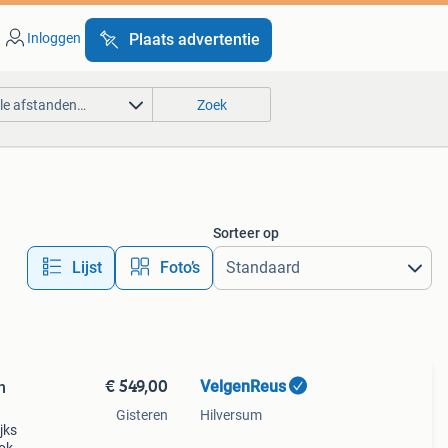
Inloggen
Plaats advertentie
lle afstanden…
Zoek
Sorteer op
Lijst
Foto’s
€ 549,00
VelgenReus
n
Gisteren
Hilversum
jks