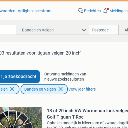
waarden
Veiligheidscentrum
Berichten
Meldingen
Banden en Velgen
A
03 resultaten
voor 'tiguan velgen 20 inch'
Ontvang meldingen van
r je zoekopdracht
nieuwe zoekresultaten
elen
Banden en Velgen
Verwijder filters
18 of 20 inch VW Warmenau look velge
Golf Tiguan T-Roc
Ophalen mogelijk in hilversum of zwaag dageli