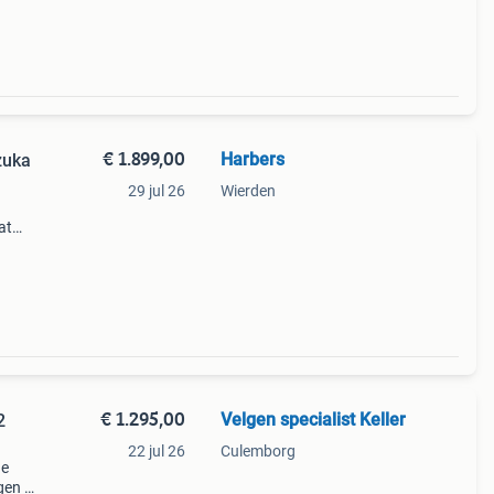
t
€ 1.899,00
Harbers
zuka
29 jul 26
Wierden
at
€ 1.295,00
Velgen specialist Keller
2
22 jul 26
Culemborg
de
gen 1