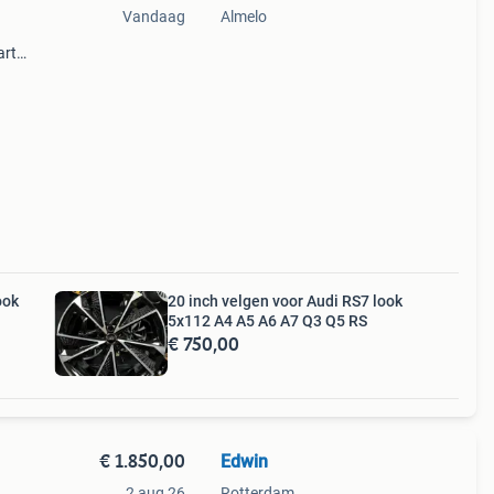
Vandaag
Almelo
art
30
ook
20 inch velgen voor Audi RS7 look
5x112 A4 A5 A6 A7 Q3 Q5 RS
€ 750,00
€ 1.850,00
Edwin
2 aug 26
Rotterdam