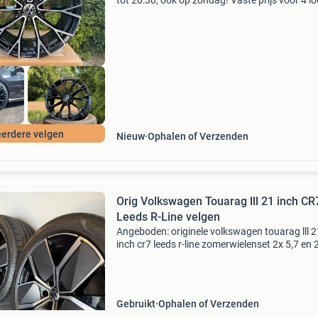
tot 20:30, ook op zondag! Vaste prijs voor 4 l
velgen nieuw in doos €549: 18 inch - 7,5 j - et 4
5x112 - 57,1 mm volledig zwart: €699:
erdere velgen
Nieuw
Ophalen of Verzenden
Orig Volkswagen Touarag lll 21 inch CR
Leeds R-Line velgen
Angeboden: originele volkswagen touarag lll 2
inch cr7 leeds r-line zomerwielenset 2x 5,7 en 
5,3mm profiel pirelli pzero pz4 banden. Velgen 
gecontroleerd en vrij van kromheid of scheure
Gebruikt
Ophalen of Verzenden