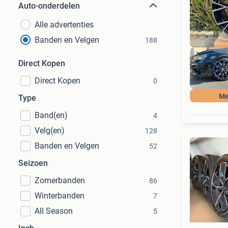
Auto-onderdelen
Alle advertenties
Banden en Velgen
188
Direct Kopen
Direct Kopen
0
Me
Type
Band(en)
4
Velg(en)
128
Banden en Velgen
52
Seizoen
Zomerbanden
86
Winterbanden
7
All Season
5