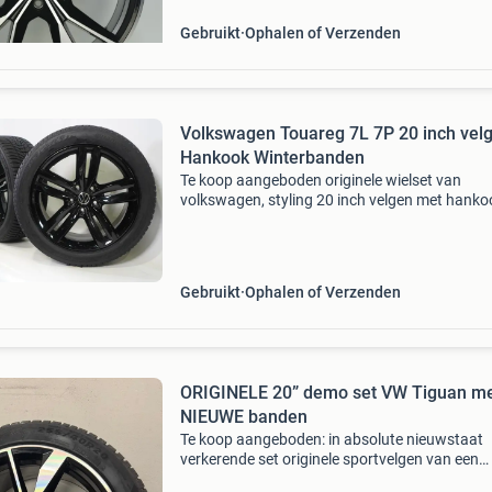
stoeprand schad
Gebruikt
Ophalen of Verzenden
Volkswagen Touareg 7L 7P 20 inch vel
Hankook Winterbanden
Te koop aangeboden originele wielset van
volkswagen, styling 20 inch velgen met hanko
wintericeptevo3 x winterbanden. Deze velgen z
originele velgen van het merk volkswagen en
geschikt voor: volk
Gebruikt
Ophalen of Verzenden
ORIGINELE 20” demo set VW Tiguan m
NIEUWE banden
Te koop aangeboden: in absolute nieuwstaat
verkerende set originele sportvelgen van een
volkswagen tiguan met hagelnieuwe all seaso