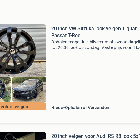
20 inch VW Suzuka look velgen Tiguan
Passat T-Roc
Ophalen mogelijk in hilversum of zwaag dageli
tot 20:30, ook op zondag! Vaste prijs voor 4 l
velgen nieuw in doos in twee kleuren verkrijgb
zwart of gun grey (zie foto's) €699: 20 i
erdere velgen
Nieuw
Ophalen of Verzenden
20 inch velgen voor Audi RS R8 look 5x