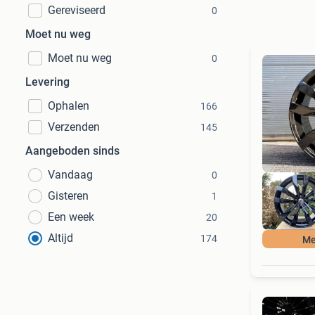
Gereviseerd
0
Moet nu weg
Moet nu weg
0
Levering
Ophalen
166
Verzenden
145
Aangeboden sinds
Vandaag
0
Gisteren
1
Een week
20
Altijd
174
Me