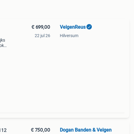
€ 699,00
VelgenReus
22 jul 26
Hilversum
jks
ook
aar:
€ 750,00
Dogan Banden & Velgen
112