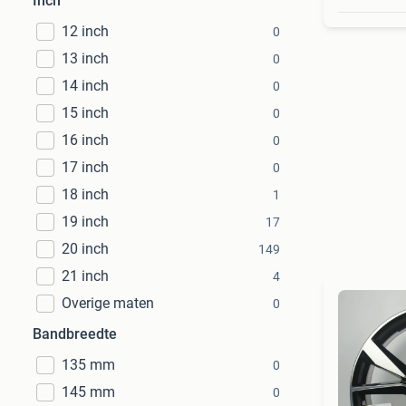
Inch
12 inch
0
13 inch
0
14 inch
0
15 inch
0
16 inch
0
17 inch
0
18 inch
1
19 inch
17
20 inch
149
21 inch
4
Overige maten
0
Bandbreedte
135 mm
0
145 mm
0