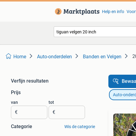
Help en info
Voor
2
Home
Auto-onderdelen
Banden en Velgen
Verfijn resultaten
Bewaa
Prijs
Auto-onderd
van
tot
€
€
Categorie
Wis de categorie