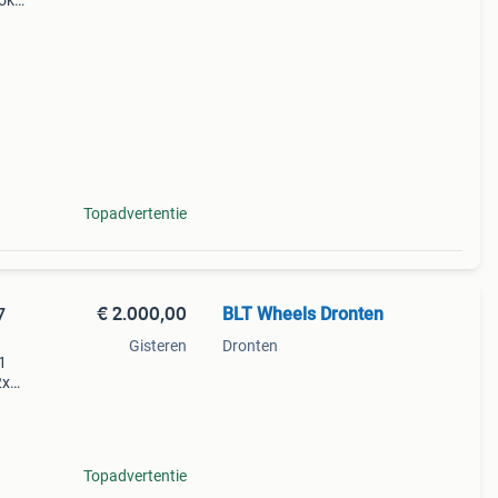
ook
5 -
Topadvertentie
€ 2.000,00
BLT Wheels Dronten
7
Gisteren
Dronten
1
2x
zijn
n. Ver
Topadvertentie