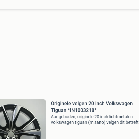
Originele velgen 20 inch Volkswagen
Tiguan *IN1003218*
Aangeboden; originele 20 inch lichtmetalen
volkswagen tiguan (misano) velgen dit betreft
gebruikte set velgen in goede staat met lichte
gebruikssporen. Het gaat hierom 2 velgen met