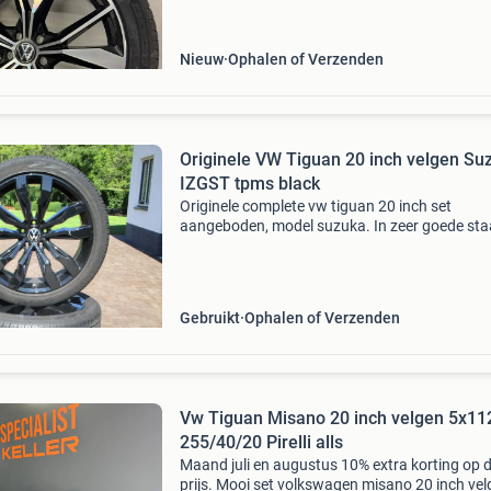
banden. Velgen: oem vw demo als nieuw ! Par
number: 5na 601 025 ah
Nieuw
Ophalen of Verzenden
Originele VW Tiguan 20 inch velgen Su
IZGST tpms black
Originele complete vw tiguan 20 inch set
aangeboden, model suzuka. In zeer goede sta
verkerende velgen met in zeer goede staat
verkerende banden. 1 Velg met een kleine
beschadiging, zie foto. Deze s
Gebruikt
Ophalen of Verzenden
Vw Tiguan Misano 20 inch velgen 5x11
255/40/20 Pirelli alls
Maand juli en augustus 10% extra korting op 
prijs. Mooi set volkswagen misano 20 inch vel