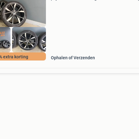
velg heeft een hele kleine beschadiging zie foto
voor de rest hele nette set banden 255/40/20 p
% extra korting
Ophalen of Verzenden