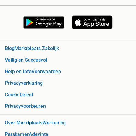
Blog
Marktplaats Zakelijk
Veilig en Succesvol
Help en Info
Voorwaarden
Privacyverklaring
Cookiebeleid
Privacyvoorkeuren
Over Marktplaats
Werken bij
Perskamer
Adevinta