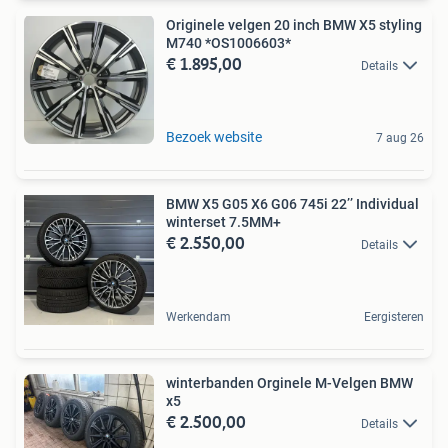
Originele velgen 20 inch BMW X5 styling
M740 *OS1006603*
€ 1.895,00
Details
Bezoek website
7 aug 26
BMW X5 G05 X6 G06 745i 22’’ Individual
winterset 7.5MM+
€ 2.550,00
Details
Werkendam
Eergisteren
winterbanden Orginele M-Velgen BMW
x5
€ 2.500,00
Details