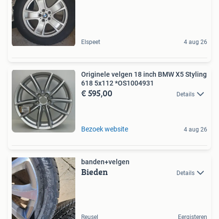
Elspeet
4 aug 26
Originele velgen 18 inch BMW X5 Styling
618 5x112 *OS1004931
€ 595,00
Details
Bezoek website
4 aug 26
banden+velgen
Bieden
Details
Reusel
Eergisteren