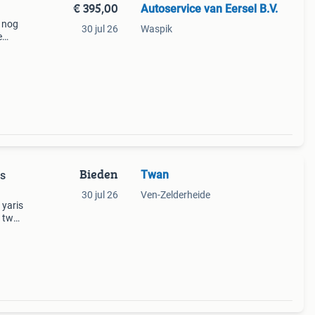
€ 395,00
Autoservice van Eersel B.V.
 nog
30 jul 26
Waspik
e
es
ne
Bieden
Twan
is
30 jul 26
Ven-Zelderheide
 yaris
 twee
el en