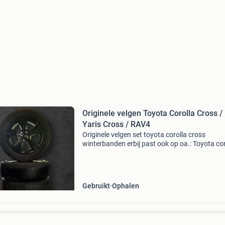
Originele velgen Toyota Corolla Cross /
Yaris Cross / RAV4
Originele velgen set toyota corolla cross
winterbanden erbij past ook op oa.: Toyota cor
toyota c-hrt toyota rav4 toyota yaris cross to
camry hulp nodig bij steekmaat stuur een beric
Gebruikt
Ophalen