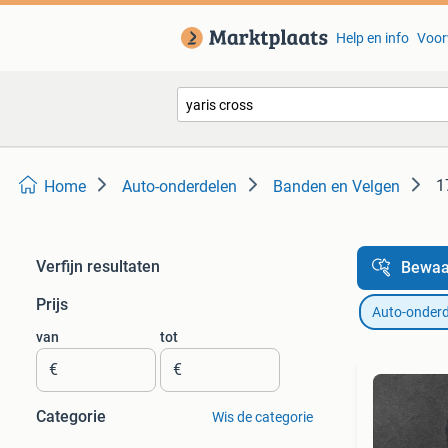
Help en info
Voor
1
Home
Auto-onderdelen
Banden en Velgen
Verfijn resultaten
Bewaa
Prijs
Auto-onderd
van
tot
€
€
Categorie
Wis de categorie