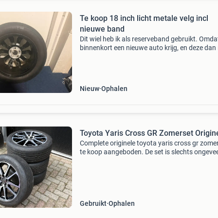
Te koop 18 inch licht metale velg incl
nieuwe band
Dit wiel heb ik als reserveband gebruikt. Omdat
binnenkort een nieuwe auto krijg, en deze dan 
meer past, wil ik het wiel verkopen. Het betreft
orginele velg van een toyota yaris cross dyna
Nieuw
Ophalen
Toyota Yaris Cross GR Zomerset Origin
Complete originele toyota yaris cross gr zome
te koop aangeboden. De set is slechts ongeve
5.500 Kilometer gebruikt en verkeert in zeer ne
staat. De lichtmetalen velgen zijn als nieuw, z
Gebruikt
Ophalen