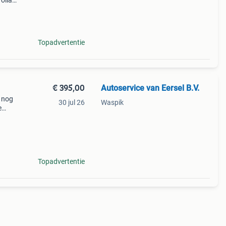
olla
yota
htje!
Topadvertentie
€ 395,00
Autoservice van Eersel B.V.
 nog
30 jul 26
Waspik
e
es
ne
Topadvertentie