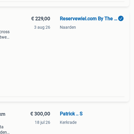
€ 229,00
Reservewiel.com By The Wheelshop
3 aug 26
Naarden
 cross
atweg
€ 300,00
Patrick .. S
18 jul 26
Kerkrade
ta
eden,