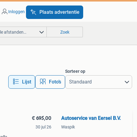
Inloggen
Plaats advertentie
lle afstanden…
Zoek
Sorteer op
Lijst
Foto’s
€ 695,00
Autoservice van Eersel B.V.
30 jul 26
Waspik