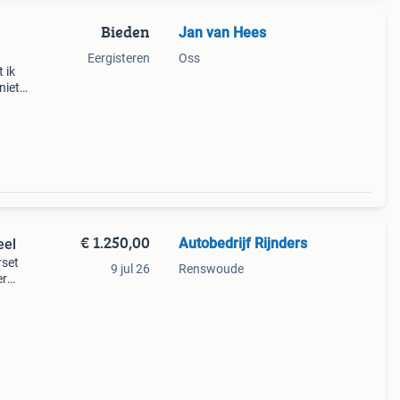
Bieden
Jan van Hees
Eergisteren
Oss
 ik
niet
 een
€ 1.250,00
Autobedrijf Rijnders
eel
rset
9 jul 26
Renswoude
er
tte
onder