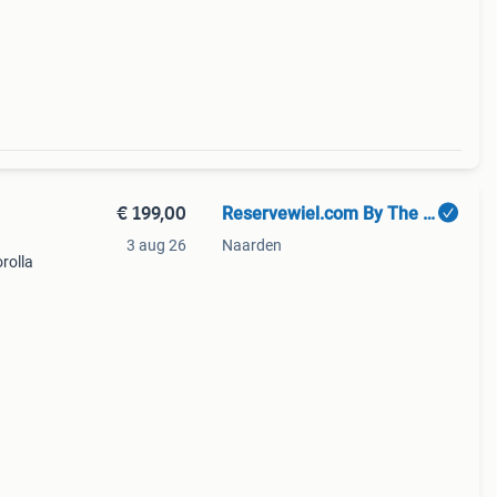
€ 199,00
Reservewiel.com By The Wheelshop
3 aug 26
Naarden
rolla
ze