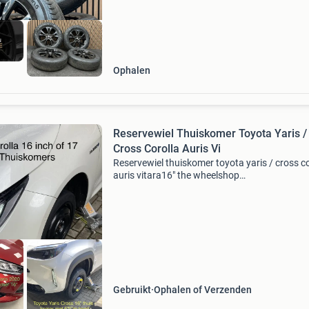
Ophalen
Reservewiel Thuiskomer Toyota Yaris /
Cross Corolla Auris Vi
Reservewiel thuiskomer toyota yaris / cross co
auris vitara16" the wheelshop
amsterdamsestraatweg 39 naarden >
info@wheel.nl whatsapp-bel 06-30247248.on
nieuwe webshop reservewiel.com i
Gebruikt
Ophalen of Verzenden