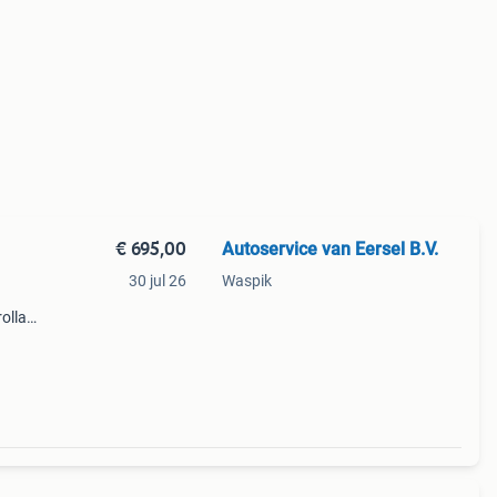
€ 695,00
Autoservice van Eersel B.V.
30 jul 26
Waspik
olla
yota
htje!