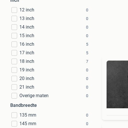
Inch
12 inch
0
13 inch
0
14 inch
0
15 inch
0
16 inch
5
17 inch
5
18 inch
7
19 inch
0
20 inch
0
21 inch
0
Overige maten
0
Bandbreedte
135 mm
0
145 mm
0