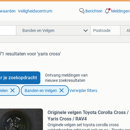
waarden
Veiligheidscentrum
Berichten
Meldingen
Banden en Velgen
A
71 resultaten
voor 'yaris cross'
Ontvang meldingen van
r je zoekopdracht
nieuwe zoekresultaten
elen
Banden en Velgen
Verwijder filters
Originele velgen Toyota Corolla Cross /
Yaris Cross / RAV4
Originele velgen set toyota corolla cross