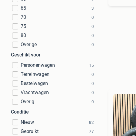
65
3
70
0
75
0
80
0
Overige
0
Geschikt voor
Personenwagen
15
Terreinwagen
0
Bestelwagen
0
Vrachtwagen
0
Overig
0
Conditie
Nieuw
82
Gebruikt
77