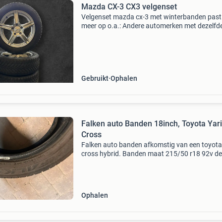
Mazda CX-3 CX3 velgenset
Velgenset mazda cx-3 met winterbanden past
meer op o.a.: Andere automerken met dezelfd
steekmaat (5 × 114,3) dankzij deze specificati
passen de velgen en banden direct of met klei
aanpassinge
Gebruikt
Ophalen
Falken auto Banden 18inch, Toyota Yar
Cross
Falken auto banden afkomstig van een toyota
cross hybrid. Banden maat 215/50 r18 92v de
banden die van voor komen hebben 4mm profi
de banden die van achter komen hebben 6mm
profiel.
Ophalen