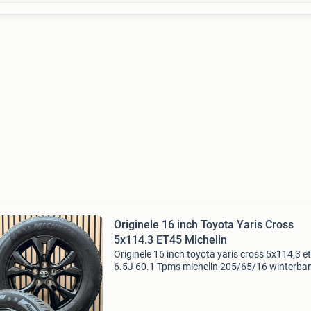
Originele 16 inch Toyota Yaris Cross
5x114.3 ET45 Michelin
Originele 16 inch toyota yaris cross 5x114,3 e
6.5J 60.1 Tpms michelin 205/65/16 winterba
set is geschikt voor de toyota yaris cross van
bouwjaar (2021 - heden) set verkeerd op 1
minuscuul gebr