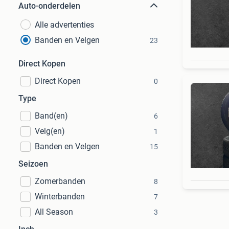
Auto-onderdelen
Alle advertenties
Banden en Velgen
23
Direct Kopen
Direct Kopen
0
Type
Band(en)
6
Velg(en)
1
Banden en Velgen
15
Seizoen
Zomerbanden
8
Winterbanden
7
All Season
3