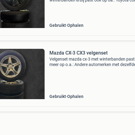
winterbanden erbij past ook op oa.: Toyota cor
toyota c-hrt toyota rav4 toyota yaris cross to
camry hulp nodig bij steekmaat stuur een beric
Gebruikt
Ophalen
Mazda CX-3 CX3 velgenset
Velgenset mazda cx-3 met winterbanden past
meer op o.a.: Andere automerken met dezelfd
steekmaat (5 × 114,3) dankzij deze specificati
passen de velgen en banden direct of met klei
aanpassinge
Gebruikt
Ophalen