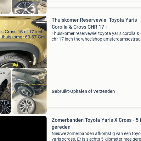
Thuiskomer Reservewiel Toyota Yaris
Corolla & Cross CHR 17 i
Thuiskomer reservewiel toyota yaris corolla &
chr 17 inch the wheelshop amsterdamsestra
39 naarden > info@wheel.nl whatsapp-bel 06-
30247248.onze nieuwe
webshop reservewiel.com is onl
Gebruikt
Ophalen of Verzenden
Zomerbanden Toyota Yaris X Cross - 5 km
gereden
Nieuwe zomerbanden afkomstig van een toyo
yaris xcross. Er is slechts 5 kilometer mee ger