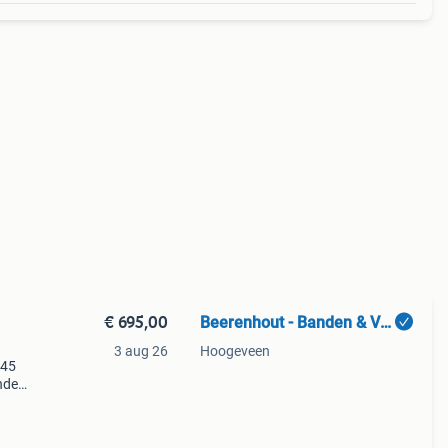
€ 695,00
Beerenhout - Banden & Velgen
3 aug 26
Hoogeveen
t45
nden