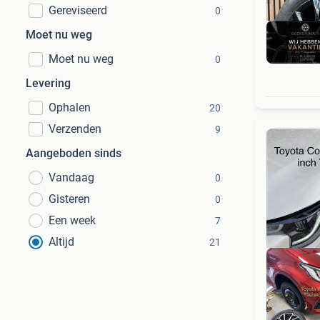
Gereviseerd
0
Moet nu weg
Moet nu weg
0
Levering
Ophalen
20
Verzenden
9
Aangeboden sinds
Vandaag
0
Gisteren
0
Een week
7
Altijd
21