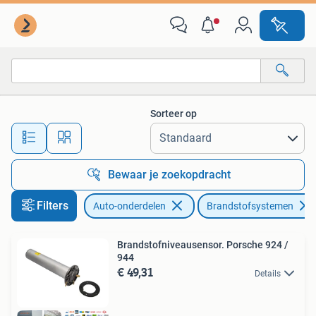
Brandstofsystemen
Sorteer op
Alle afstanden…
Bewaar je zoekopdracht
Filters
Auto-onderdelen
Brandstofsystemen
Brandstofniveausensor. Porsche 924 /
944
€ 49,31
Details