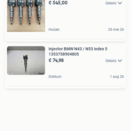
€ 545,00
Details
Huizen
26 mei 26
Injector BMW N43 / N53 index 5
1353758904805
€ 74,98
Details
Dokkum
1 aug 26