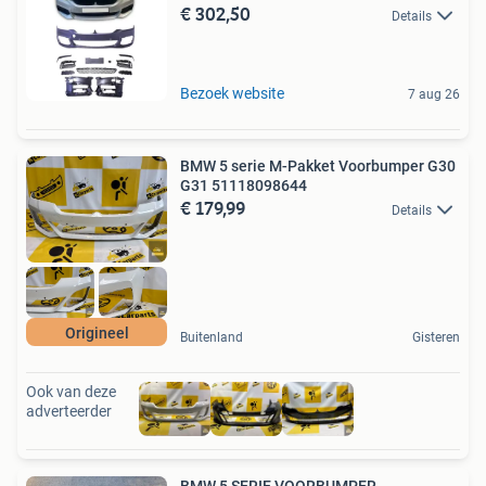
€ 302,50
Details
Bezoek website
7 aug 26
BMW 5 serie M-Pakket Voorbumper G30
G31 51118098644
€ 179,99
Details
Origineel
Buitenland
Gisteren
Ook van deze
adverteerder
BMW 5 SERIE VOORBUMPER