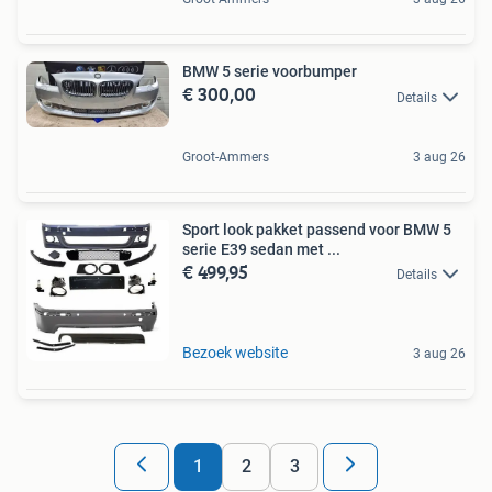
BMW 5 serie voorbumper
€ 300,00
Details
Groot-Ammers
3 aug 26
Sport look pakket passend voor BMW 5
serie E39 sedan met ...
€ 499,95
Details
Bezoek website
3 aug 26
1
2
3