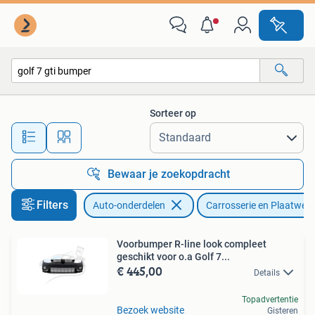
Carrosserie en Plaatwerk
Sorteer op
Alle afstanden…
Bewaar je zoekopdracht
Filters
Auto-onderdelen
Carrosserie en Plaatwerk
Voorbumper R-line look compleet
geschikt voor o.a Golf 7...
€ 445,00
Details
Topadvertentie
Bezoek website
Gisteren