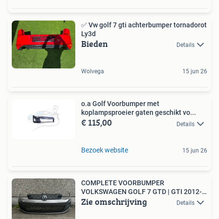
✅ Vw golf 7 gti achterbumper tornadorot
Ly3d
Bieden
Details
Wolvega
15 jun 26
o.a Golf Voorbumper met
koplampsproeier gaten geschikt vo...
€ 115,00
Details
Bezoek website
15 jun 26
COMPLETE VOORBUMPER
VOLKSWAGEN GOLF 7 GTD | GTI 2012-
Zie omschrijving
2017
Details