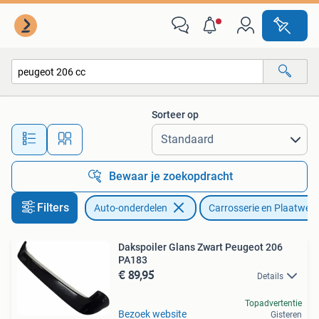
Carrosserie en Plaatwerk
Sorteer op
Alle afstanden…
Bewaar je zoekopdracht
Filters
Auto-onderdelen
Carrosserie en Plaatwerk
Dakspoiler Glans Zwart Peugeot 206
PA183
€ 89,95
Details
Topadvertentie
Bezoek website
Gisteren