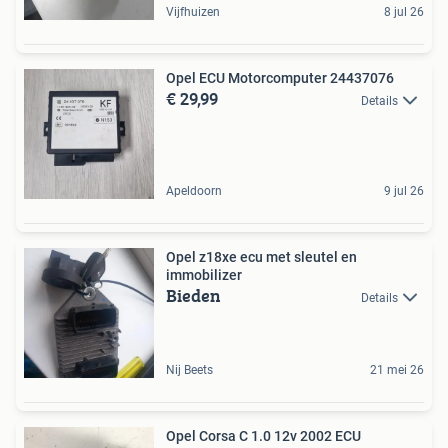
Vijfhuizen
8 jul 26
Opel ECU Motorcomputer 24437076
€ 29,99
Details
Apeldoorn
9 jul 26
Opel z18xe ecu met sleutel en
immobilizer
Bieden
Details
Nij Beets
21 mei 26
Opel Corsa C 1.0 12v 2002 ECU