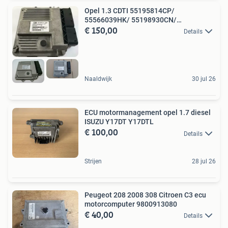
Opel 1.3 CDTI 55195814CP/
55566039HK/ 55198930CN/
€ 150,00
55565450GP
Details
Naaldwijk
30 jul 26
ECU motormanagement opel 1.7 diesel
ISUZU Y17DT Y17DTL
€ 100,00
Details
Strijen
28 jul 26
Peugeot 208 2008 308 Citroen C3 ecu
motorcomputer 9800913080
€ 40,00
Details