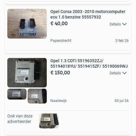
Opel Corsa 2003 -2010 motorcomputer
ecu 1.0 benzine 55557932
€ 40,00
Details
Papendrecht
5 feb 26
Opel 1.3 CDTI 55196352ZJ/
55194018YU/ 5519415ZF/ 55190069WJ
€ 150,00
Details
Naaldwijk
30 jul 26
Ook van deze
adverteerder