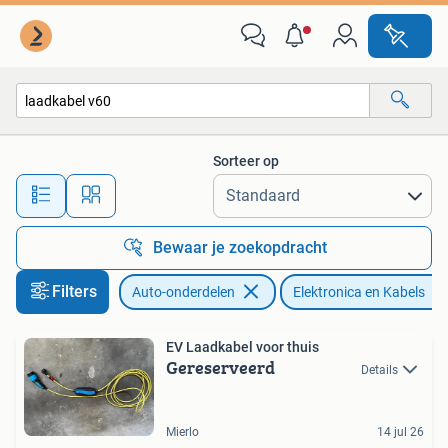
Elektronica en Kabels
Sorteer op
Alle afstanden…
Bewaar je zoekopdracht
Filters
Auto-onderdelen
Elektronica en Kabels
EV Laadkabel voor thuis
Gereserveerd
Details
Mierlo
14 jul 26