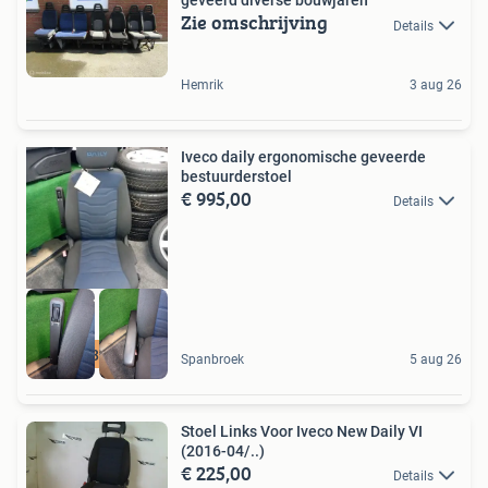
geveerd diverse bouwjaren
Zie omschrijving
Details
Hemrik
3 aug 26
Iveco daily ergonomische geveerde
bestuurderstoel
€ 995,00
Details
06 44845241
Spanbroek
5 aug 26
Stoel Links Voor Iveco New Daily VI
(2016-04/..)
€ 225,00
Details