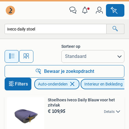
Interieur en Bekleding
Sorteer op
Alle afstanden…
Bewaar je zoekopdracht
Filters
Auto-onderdelen
Interieur en Bekleding
Stoelhoes Iveco Daily Blauw voor het
zitvlak
€ 109,95
Details