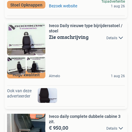
Topadvertentie
Stoel Opknappen
Bezoek website
1 aug 26
Iveco Daily nieuwe type bijrijdersstoel /
stoel
Zie omschrijving
Details
Hoge kwaliteit
Almelo
1 aug 26
Ook van deze
adverteerder
Iveco daily complete dubbele cabine 3
zit.
€ 950,00
Details