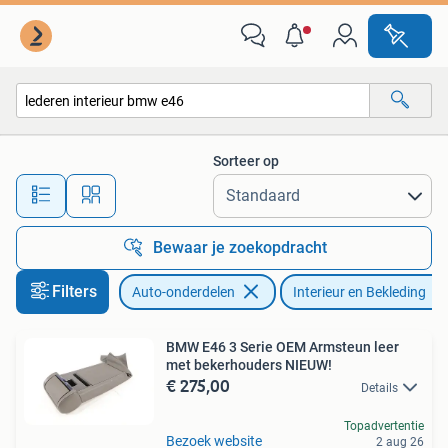
Interieur en Bekleding
Sorteer op
Alle afstanden…
Bewaar je zoekopdracht
Filters
Auto-onderdelen
Interieur en Bekleding
BMW E46 3 Serie OEM Armsteun leer
met bekerhouders NIEUW!
€ 275,00
Details
Topadvertentie
Bezoek website
2 aug 26