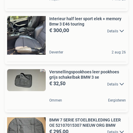
Interieur half leer sport elek + memory
Bmw 3 E46 touring
€ 300,00
Details
Deventer
2 aug 26
Versnellingspookhoes leer pookhoes
grijs schakelbak BMW 3 se
€ 32,50
Details
Ommen
Eergisteren
BMW 7 SERIE STOELBEKLEDING LEER
OE 52107015307 NIEUW ORG BMW
€ 295,00
Details