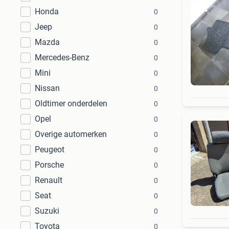
Honda
0
Jeep
0
Mazda
0
Mercedes-Benz
0
Mini
0
Nissan
0
Oldtimer onderdelen
0
Opel
0
Overige automerken
0
Peugeot
0
Porsche
0
Renault
0
Seat
0
Suzuki
0
Toyota
0