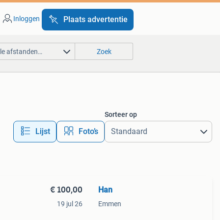
Inloggen
Plaats advertentie
lle afstanden…
Zoek
Sorteer op
Lijst
Foto’s
€ 100,00
Han
19 jul 26
Emmen