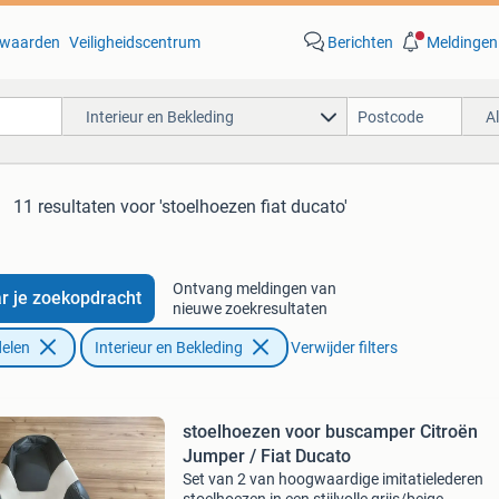
waarden
Veiligheidscentrum
Berichten
Meldingen
Interieur en Bekleding
A
11 resultaten
voor 'stoelhoezen fiat ducato'
Ontvang meldingen van
r je zoekopdracht
nieuwe zoekresultaten
elen
Interieur en Bekleding
Verwijder filters
stoelhoezen voor buscamper Citroën
Jumper / Fiat Ducato
Set van 2 van hoogwaardige imitatielederen