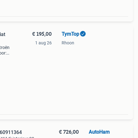
€ 195,00
TymTop
iat
1 aug 26
Rhoon
itroën
oor:
2007-
€ 726,00
AutoHam
) 60911364