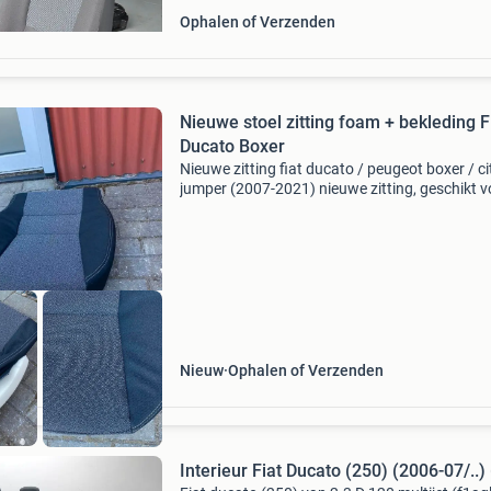
Ophalen of Verzenden
Nieuwe stoel zitting foam + bekleding F
Ducato Boxer
Nieuwe zitting fiat ducato / peugeot boxer / c
jumper (2007-2021) nieuwe zitting, geschikt v
✔ fiat ducato (2007-2021) ✔ peugeot boxer (
2021) ✔ citroën jumper (2007-2021) ✔ nieuw
onderd
Nieuw
Ophalen of Verzenden
Interieur Fiat Ducato (250) (2006-07/..