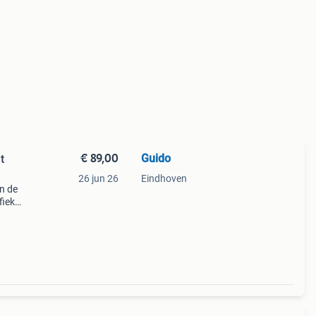
€ 89,00
Guido
t
26 jun 26
Eindhoven
n de
fiek
l
ten