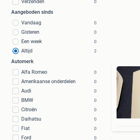
Verzenden
0
Aangeboden sinds
Vandaag
0
Gisteren
0
Een week
0
Altijd
2
Automerk
Alfa Romeo
0
Amerikaanse onderdelen
0
Audi
0
BMW
0
Citroën
0
Daihatsu
0
Fiat
0
Ford
0