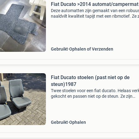
Fiat Ducato >2014 automat/campermat
Deze automatten zijn gemaakt van een robuus
naaldvilt kwaliteit tapijt met een ribmotief. Ze z
precies op maat gemaakt voor de fiat ducato
camper 2014->. Deze kwaliteit automatten wo
Gebruikt
Ophalen of Verzenden
Fiat Ducato stoelen (past niet op de
steun)1987
Twee stoelen voor een fiat ducato. Helaas ver
gekocht en passen niet op de steun. Ze zijn
gebruikt, maar nog in goede staat.
Gebruikt
Ophalen