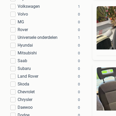
Volkswagen
1
Volvo
0
MG
0
Rover
0
Universele onderdelen
1
Hyundai
0
Mitsubishi
0
Saab
0
Subaru
0
Land Rover
0
Skoda
0
Chevrolet
0
Chrysler
0
Daewoo
0
Dodge
0