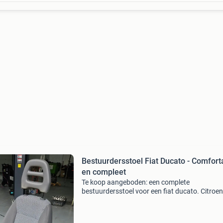
Bestuurdersstoel Fiat Ducato - Comfort
en compleet
Te koop aangeboden: een complete
bestuurdersstoel voor een fiat ducato. Citroen
jumper peugeot boxer deze stoel is gebruikt, 
verkeert in goede staat en biedt uitstekend co
voor lange ritten.