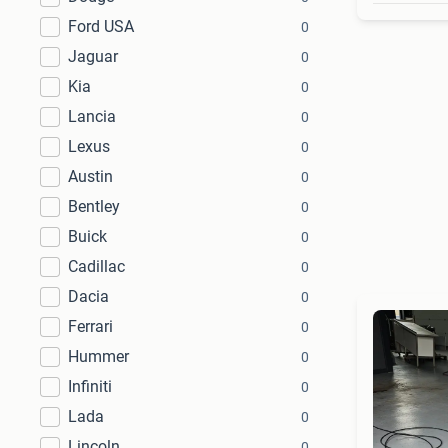
Ford USA
0
Jaguar
0
Kia
0
Lancia
0
Lexus
0
Austin
0
Bentley
0
Buick
0
Cadillac
0
Dacia
0
Ferrari
0
Hummer
0
Infiniti
0
Lada
0
Lincoln
0