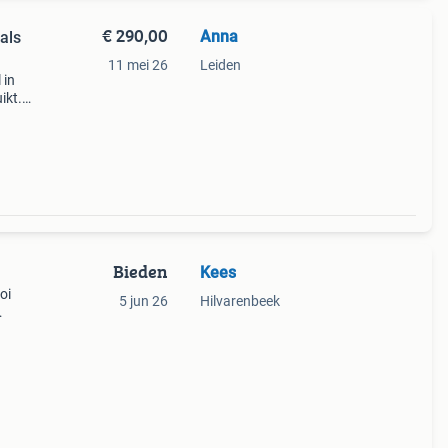
€ 290,00
Anna
als
11 mei 26
Leiden
 in
ikt.
. De
eun.
Bieden
Kees
oi
5 jun 26
Hilvarenbeek
9.