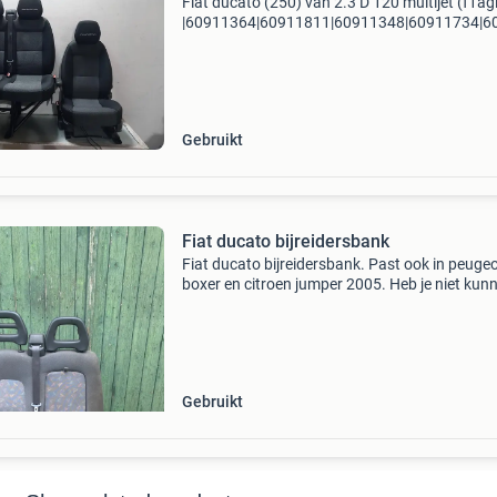
Fiat ducato (250) van 2.3 D 120 multijet (f1ag
|60911364|60911811|60911348|60911734|6
merk: fiat type: ducato (250) van 2.3 D 120 mu
(2006 .. 2022
Gebruikt
Fiat ducato bijreidersbank
Fiat ducato bijreidersbank. Past ook in peuge
boxer en citroen jumper 2005. Heb je niet kun
vinden wat je zoekt? Of twijfel je of dit product
past? Neem gerust contact met ons op, wij he
je g
Gebruikt