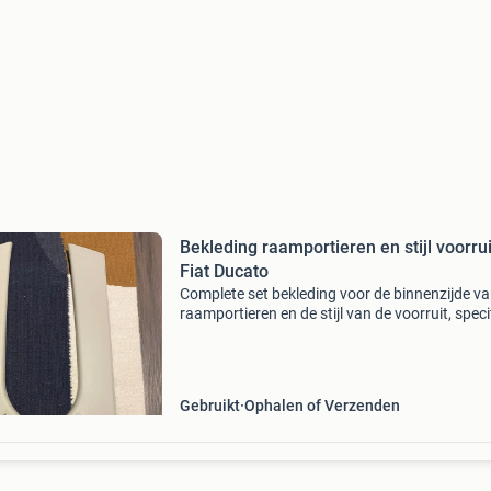
Bekleding raamportieren en stijl voorrui
Fiat Ducato
Complete set bekleding voor de binnenzijde va
raamportieren en de stijl van de voorruit, speci
voor de fiat ducato. Deze onderdelen zijn ideaa
voor het vervangen van beschadigde of versle
Gebruikt
Ophalen of Verzenden