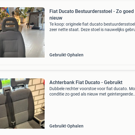
Fiat Ducato Bestuurdersstoel - Zo goed 
nieuw
Te koop: originele fiat ducato bestuurdersstoel
zeer nette staat. Deze stoel is nauwelijks gebru
Ideaal voor camperombouw of als vervanging
stoel is voorzien van een comfortabele armst
Gebruikt
Ophalen
Achterbank Fiat Ducato - Gebruikt
Dubbele rechter voorstoe voor fiat ducato. Mo
conditie zo goed als nieuw met geintergeerde
veiligheidsgordel komt uit een ducato van 201
Gebruikt
Ophalen