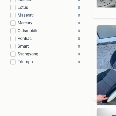
Lotus
0
Maserati
0
Mercury
0
Oldsmobile
0
Pontiac
0
Smart
0
Ssangyong
0
Triumph
0