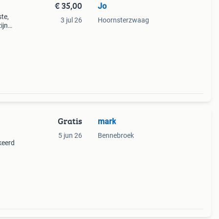
€ 35,00
Jo
te,
3 jul 26
Hoornsterzwaag
ijn
 250
rdt v
Gratis
mark
5 jun 26
Bennebroek
keerd