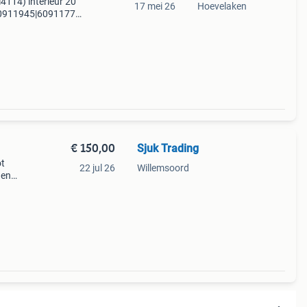
l4114) interieur 20
17 mei 26
Hoevelaken
0911945|60911771|
ltijet (f1agl4114)
€ 150,00
Sjuk Trading
ot
22 jul 26
Willemsoord
nen
lpen