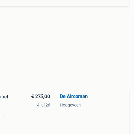
€ 275,00
De Aircoman
abel
4 jul 26
Hoogeveen
maar
mfort