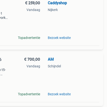
€ 259,00
Caddyshop
Vandaag
Nijkerk
+1
york
Topadvertentie
Bezoek website
€ 700,00
AM
6
Vandaag
Schijndel
 t5-
0
 dit
twee c
Topadvertentie
Bezoek website