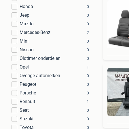
Honda
0
Jeep
0
Mazda
0
Mercedes-Benz
2
Mini
0
Nissan
0
Oldtimer onderdelen
0
Opel
1
Overige automerken
0
Peugeot
0
Porsche
0
Renault
1
Seat
0
Suzuki
0
Toyota
0