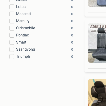
Lotus
0
Maserati
0
Mercury
0
Oldsmobile
0
Pontiac
0
Smart
0
Ssangyong
0
Triumph
0