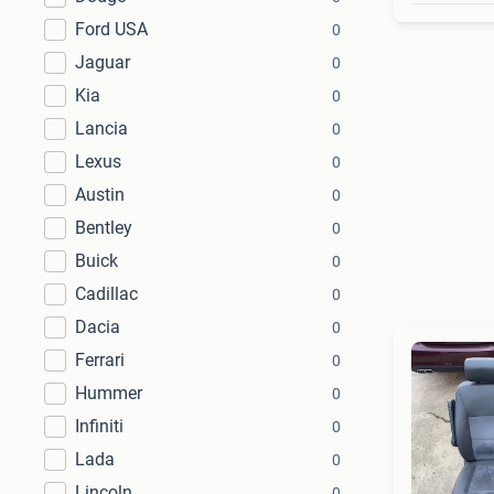
Ford USA
0
Jaguar
0
Kia
0
Lancia
0
Lexus
0
Austin
0
Bentley
0
Buick
0
Cadillac
0
Dacia
0
Ferrari
0
Hummer
0
Infiniti
0
Lada
0
Lincoln
0