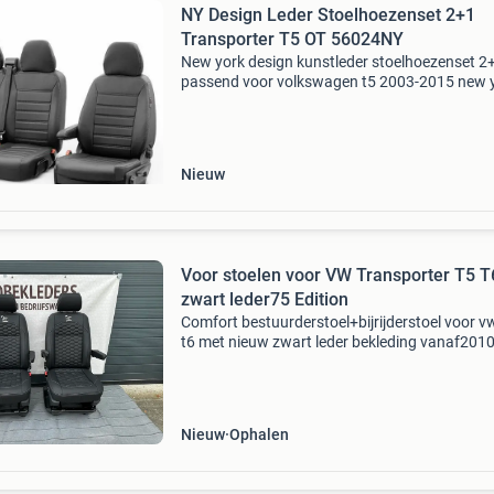
NY Design Leder Stoelhoezenset 2+1
Transporter T5 OT 56024NY
New york design kunstleder stoelhoezenset 2
passend voor volkswagen t5 2003-2015 new 
design pasklare kunstleder stoelhoezen hoge
kwaliteit 100% pasvorm stoelhoezenset.
Geavanceerde cnc producti
Nieuw
Voor stoelen voor VW Transporter T5 T
zwart leder75 Edition
Comfort bestuurderstoel+bijrijderstoel voor vw
t6 met nieuw zwart leder bekleding vanaf201
inbouwen duurt max. 30 Min let op: geen. Bank
is met inruil van oude interieur. Incl inleveren 
Nieuw
Ophalen