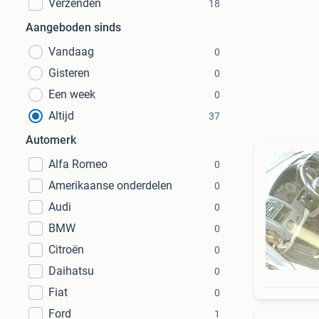
Verzenden
18
Aangeboden sinds
Vandaag
0
Gisteren
0
Een week
0
Altijd
37
Automerk
Alfa Romeo
0
Amerikaanse onderdelen
0
Audi
0
BMW
0
Citroën
0
Daihatsu
0
Fiat
0
Ford
1