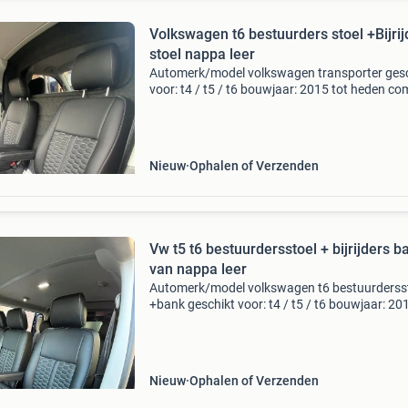
Volkswagen t6 bestuurders stoel +Bijrij
stoel nappa leer
Automerk/model volkswagen transporter gesc
voor: t4 / t5 / t6 bouwjaar: 2015 tot heden co
bestuurders stoel + comfort bijrijders stoel
(voorstoelen) meer info: prijs: 685 ,- euro ( excl
Btw)
Nieuw
Ophalen of Verzenden
Vw t5 t6 bestuurdersstoel + bijrijders b
van nappa leer
Automerk/model volkswagen t6 bestuurderss
+bank geschikt voor: t4 / t5 / t6 bouwjaar: 20
heden bestuurders stoel + bijrijders stoel
(voorstoelen) meer info: prijs: 850 ,- euro ( excl
Btw) (
Nieuw
Ophalen of Verzenden