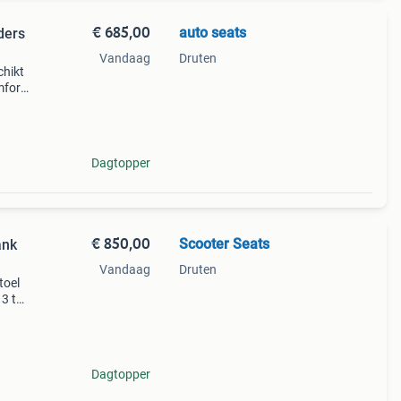
€ 685,00
auto seats
ders
Vandaag
Druten
hikt
mfort
.
Dagtopper
€ 850,00
Scooter Seats
ank
Vandaag
Druten
toel
13 tot
.
Dagtopper