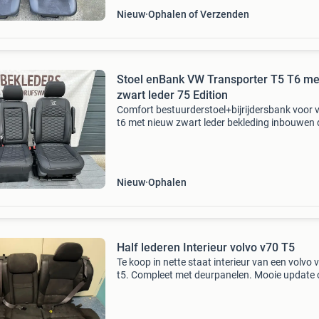
Nieuw
Ophalen of Verzenden
Stoel enBank VW Transporter T5 T6 me
zwart leder 75 Edition
Comfort bestuurderstoel+bijrijdersbank voor 
t6 met nieuw zwart leder bekleding inbouwen 
max. 30 Min vanaf 2010 let op: dit is met inrui
oude interieur. Incl inleveren bestuurderstoel
Nieuw
Ophalen
Half lederen Interieur volvo v70 T5
Te koop in nette staat interieur van een volvo 
t5. Compleet met deurpanelen. Mooie update 
eventueel los te koop. Zie ook mijn andere vol
advertenties.