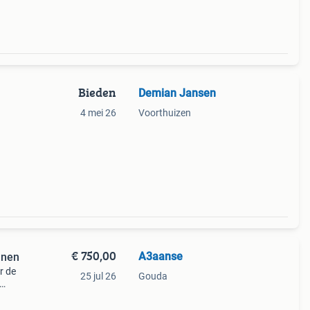
Bieden
Demian Jansen
4 mei 26
Voorthuizen
€ 750,00
A3aanse
unen
r de
25 jul 26
Gouda
en van