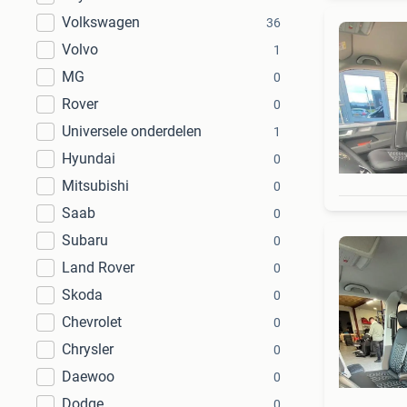
Volkswagen
36
Volvo
1
MG
0
Rover
0
Universele onderdelen
1
Hyundai
0
Mitsubishi
0
Saab
0
Subaru
0
Land Rover
0
Skoda
0
Chevrolet
0
Chrysler
0
Daewoo
0
Dodge
0