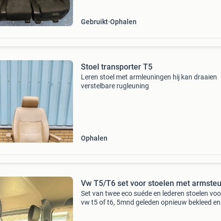
Gebruikt
Ophalen
Stoel transporter T5
Leren stoel met armleuningen hij kan draaien
verstelbare rugleuning
Ophalen
Vw T5/T6 set voor stoelen met armste
Set van twee eco suéde en lederen stoelen voo
vw t5 of t6, 5mnd geleden opnieuw bekleed en
verkeren in nieuwstaat. De stoelen zijn voorzi
comfortabele armsteunen. 750,- Voor de set