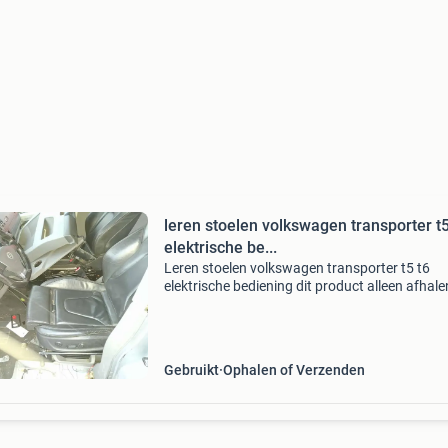
leren stoelen volkswagen transporter t5
elektrische be...
Leren stoelen volkswagen transporter t5 t6
elektrische bediening dit product alleen afhale
breekbaarheid/grootte de meeste artikelen k
verzonden worden (normaliter binnen 4 werk
verstuu
Gebruikt
Ophalen of Verzenden