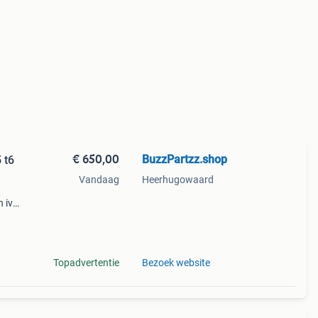
€ 650,00
BuzzPartzz.shop
 t6
Vandaag
Heerhugowaard
n ivm
unnen
dagen
Topadvertentie
Bezoek website