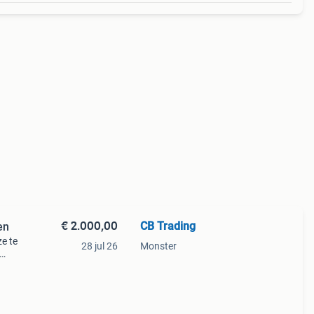
€ 2.000,00
CB Trading
en
ze te
28 jul 26
Monster
en
en