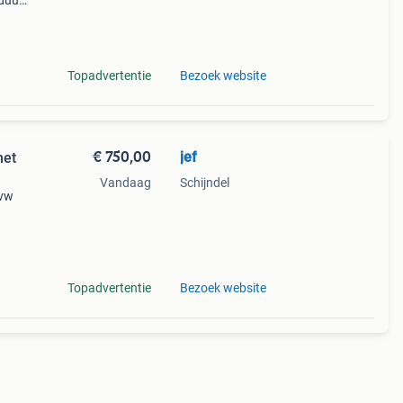
duurt
l van
Topadvertentie
Bezoek website
€ 750,00
jef
Vandaag
Schijndel
 vw
nruil
oel
Topadvertentie
Bezoek website