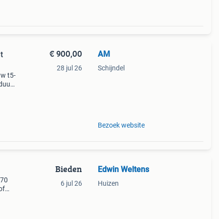
€ 900,00
AM
t
28 jul 26
Schijndel
vw t5-
duurt
l van
Bezoek website
Bieden
Edwin Weltens
v70
6 jul 26
Huizen
of
vo