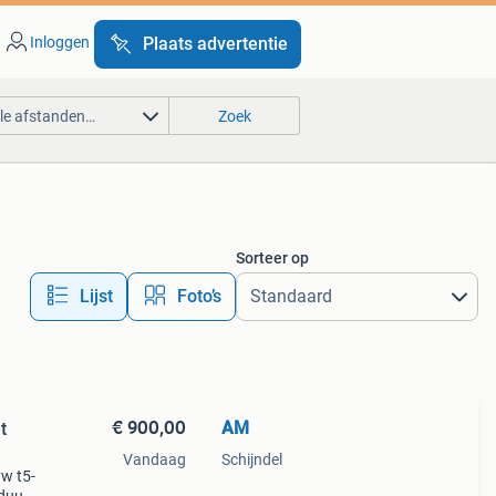
Inloggen
Plaats advertentie
lle afstanden…
Zoek
Sorteer op
Lijst
Foto’s
€ 900,00
AM
t
Vandaag
Schijndel
vw t5-