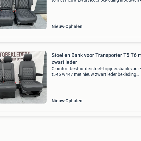
t6 met nieuw zwart leder bekleding inbouwen 
max. 30 Min vanaf 2010 let op: dit is met inrui
oude interieur. Incl inleveren bestuurderstoel
Nieuw
Ophalen
Stoel en Bank voor Transporter T5 T6 met
zwart leder
C omfort bestuurderstoel+bijrijdersbank voor
t5-t6 w447 met nieuw zwart leder bekleding
inbouwen duurt max. 30 Min let op: dit is met i
van oude interieur. Incl inleveren bestuurderst
met a
Nieuw
Ophalen