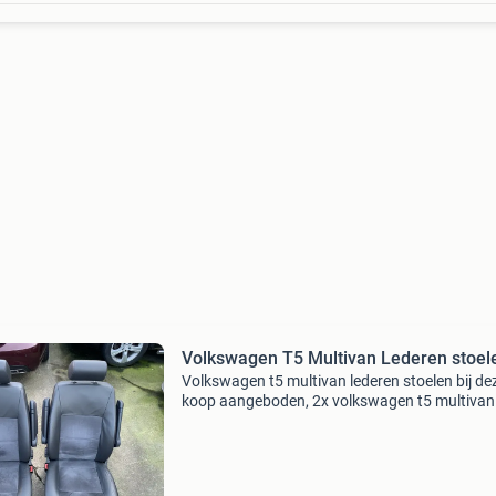
Volkswagen T5 Multivan Lederen stoel
Volkswagen t5 multivan lederen stoelen bij de
koop aangeboden, 2x volkswagen t5 multivan
stoelen bestuurdersstoel bijrijdersstoel voorzi
van stoelverwarming en airbag’s beide voorzi
van armle