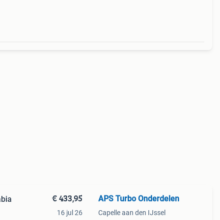
l.
€ 433,95
APS Turbo Onderdelen
abia
16 jul 26
Capelle aan den IJssel