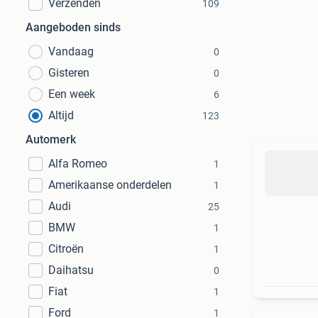
Verzenden
109
Aangeboden sinds
Vandaag
0
Gisteren
0
Een week
6
Altijd
123
Automerk
Alfa Romeo
1
Amerikaanse onderdelen
1
Audi
25
BMW
1
Citroën
1
Daihatsu
0
Fiat
1
Ford
1