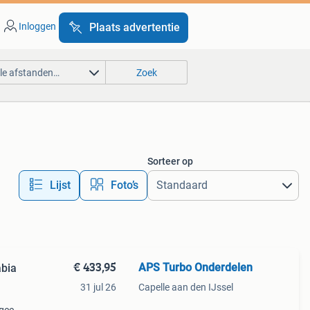
Inloggen
Plaats advertentie
lle afstanden…
Zoek
Sorteer op
Lijst
Foto’s
€ 433,95
APS Turbo Onderdelen
abia
31 jul 26
Capelle aan den IJssel