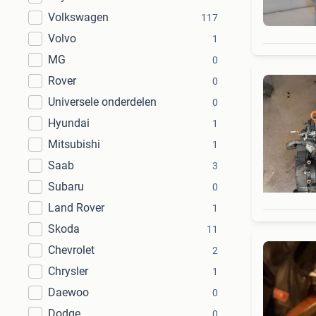
Volkswagen
117
Volvo
1
MG
0
Rover
0
Universele onderdelen
0
Hyundai
1
Mitsubishi
1
Saab
3
Subaru
0
Land Rover
1
Skoda
11
Chevrolet
2
Chrysler
1
Daewoo
0
Dodge
0