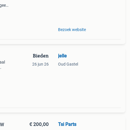
 geen
btw
39-
Bezoek website
Bieden
jelle
aal
26 jun 26
Oud Gastel
bouten
staat,
€ 200,00
Tsi Parts
BXW