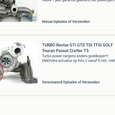
nieuw 1 jaar garantie geleverd met pakkingen
oude retour geen statiegeld prijzen exclusief 
skoda octavia 1.9L d bjb/bkc 038253014g 54
970-0022 skod
Nieuw
Ophalen of Verzenden
TURBO Revise GTi GTD TDi TFSi GOLF
Touran Passat Crafter T5
Turbo power nergens anders goedkoper!!!
Elektrishe actuator op foto 2 vanaf €160,- met
jaar garantie testen - reviseren - nieuw pas op!
Voor goedkoper turbos zonder balance report
chinese
Gereviseerd
Ophalen of Verzenden