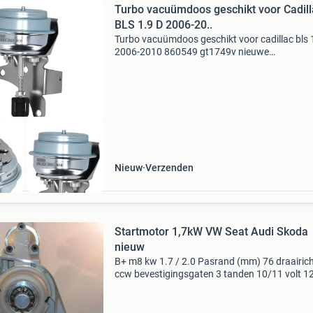
Turbo vacuümdoos geschikt voor Cadill
BLS 1.9 D 2006-20..
Turbo vacuümdoos geschikt voor cadillac bls 
2006-2010 860549 gt1749v nieuwe
maxpeedingrods turbo, aftermarket in oe-kwali
Uit lokale voorraad, snel geleverd en met garan
op fabricagefout
Nieuw
Verzenden
Startmotor 1,7kW VW Seat Audi Skoda
nieuw
B+ m8 kw 1.7 / 2.0 Pasrand (mm) 76 draairic
ccw bevestigingsgaten 3 tanden 10/11 volt 1
conditie: nieuw garantie: 2 jaar toepassing: au
1.9 Tdi 8l 2003-2009 1896cc bkc bls audi a3 1.
8