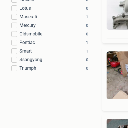
Lotus
0
Maserati
1
Mercury
0
Oldsmobile
0
Pontiac
1
Smart
1
Ssangyong
0
Triumph
0