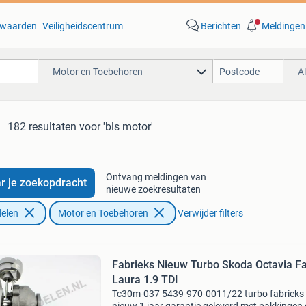
waarden
Veiligheidscentrum
Berichten
Meldingen
Motor en Toebehoren
A
182 resultaten
voor 'bls motor'
Ontvang meldingen van
r je zoekopdracht
nieuwe zoekresultaten
elen
Motor en Toebehoren
Verwijder filters
Fabrieks Nieuw Turbo Skoda Octavia F
Laura 1.9 TDI
Tc30m-037 5439-970-0011/22 turbo fabrieks