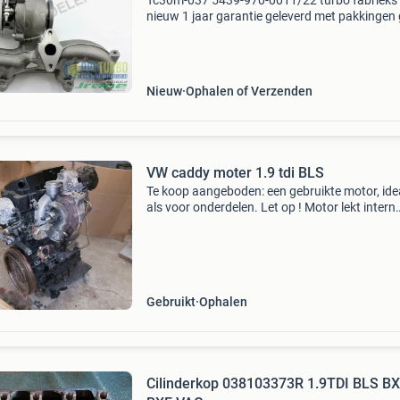
Tc30m-037 5439-970-0011/22 turbo fabrieks
nieuw 1 jaar garantie geleverd met pakkingen
oude retour geen statiegeld prijzen exclusief 
skoda octavia 1.9L d bjb/bkc 038253014g 54
970-0022 skod
Nieuw
Ophalen of Verzenden
VW caddy moter 1.9 tdi BLS
Te koop aangeboden: een gebruikte motor, ide
als voor onderdelen. Let op ! Motor lekt intern
koelvloeistof in motorolie, draadbus van kop
in middenblok lekken door. De rest is in prima 
Gebruikt
Ophalen
Cilinderkop ​​038103373R​ ​​​1.9TDI BLS 