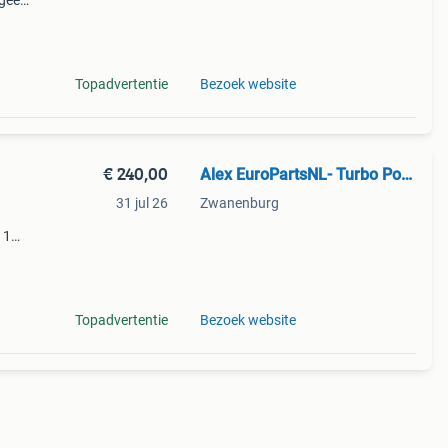
 geen
btw
39-
Topadvertentie
Bezoek website
€ 240,00
Alex EuroPartsNL- Turbo Power
31 jul 26
Zwanenburg
 1
!
 geen
Topadvertentie
Bezoek website