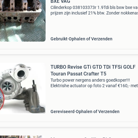
BXE VAG
Cilinderkop ​​038103373r​ ​​​1.9Tdi bls bxw bxe v
prijzen zijn inclusief 21% btw. Zonder nokkena
werkend getest. Motorcode: bls bxw bxe origin
imitatie: origineel dit onderdeel is gebruikt en
Gebruikt
Ophalen of Verzenden
TURBO Revise GTi GTD TDi TFSi GOLF
Touran Passat Crafter T5
Turbo power nergens anders goedkoper!!!
Elektrishe actuator op foto 2 vanaf €160,- met
jaar garantie testen - reviseren - nieuw pas op!
Voor goedkoper turbos zonder balance report
chinese
Gereviseerd
Ophalen of Verzenden