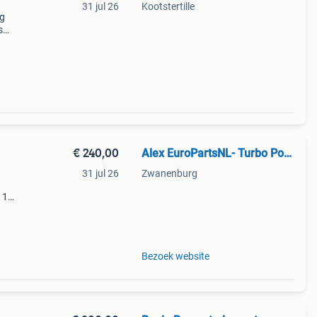
31 jul 26
Kootstertille
ag
s
eel /
€ 240,00
Alex EuroPartsNL- Turbo Power
31 jul 26
Zwanenburg
 1
!
 geen
Bezoek website