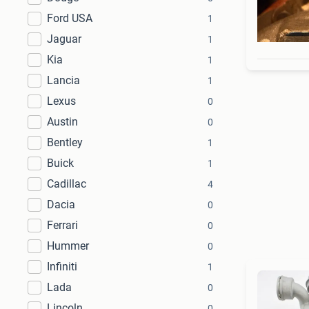
Ford USA
1
Jaguar
1
Kia
1
Lancia
1
Lexus
0
Austin
0
Bentley
1
Buick
1
Cadillac
4
Dacia
0
Ferrari
0
Hummer
0
Infiniti
1
Lada
0
Lincoln
0