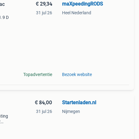
€ 29,34
maXpeedingRODS
ac
31 jul 26
Heel Nederland
1.9 D
teit.
tie
Topadvertentie
Bezoek website
€ 84,00
Startenladen.nl
31 jul 26
Nijmegen
hting
2
di a3
9 Tdi