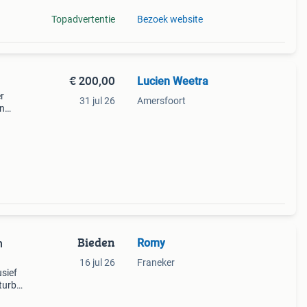
Topadvertentie
Bezoek website
€ 200,00
Lucien Weetra
r
31 jul 26
Amersfoort
en
 blok
Bieden
Romy
n
16 jul 26
Franeker
sief
 turbo
aat.