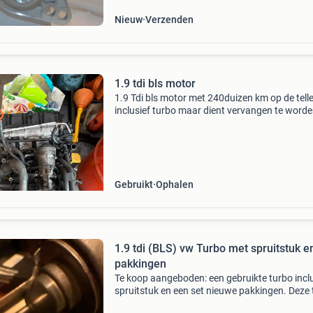
Nieuw
Verzenden
1.9 tdi bls motor
1.9 Tdi bls motor met 240duizen km op de telle
inclusief turbo maar dient vervangen te word
had bij koude start iets witte rook. Zelf een arl
gekocht dus deze is over
Gebruikt
Ophalen
1.9 tdi (BLS) vw Turbo met spruitstuk e
pakkingen
Te koop aangeboden: een gebruikte turbo inclu
spruitstuk en een set nieuwe pakkingen. Deze
is afkomstig van een audi/vw en is in goede st