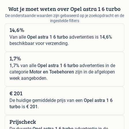
Wat je moet weten over Opel astra 1 6 turbo
De onderstaande waarden zijn gebaseerd op je zoekopdracht en de
ingestelde filters
14,6%
Van alle
Opel astra 1 6 turbo
advertenties is
14,6%
beschikbaar voor verzending.
1,7%
1,7%
van alle
Opel astra 1 6 turbo
advertenties in de
categorie
Motor en Toebehoren
zijn in de afgelopen
week aangeboden.
€ 201
De huidige gemiddelde prijs van een
Opel astra 1 6
turbo
is
€ 201
.
Prijscheck
De duurste
Opel astra 1 6 turbo
advertentie in de