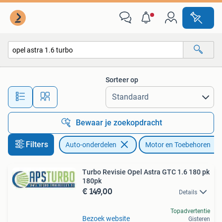
Motor en Toebehoren
Sorteer op
Alle afstanden…
Bewaar je zoekopdracht
Filters
Auto-onderdelen
Motor en Toebehoren
Turbo Revisie Opel Astra GTC 1.6 180 pk
180pk
€ 149,00
Details
Topadvertentie
Bezoek website
Gisteren