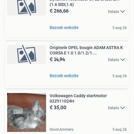
(1.6 SIDI,1.6)
€ 266,66
Details
Bezoek website
5 aug 26
Originele OPEL bougie ADAM ASTRA K
CORSA E 1.0 1.0/1.2/1....
€ 14,94
Details
Bezoek website
5 aug 26
Volkswagen Caddy startmotor
02Z911024H
€ 35,00
Details
Groot-Ammers
5 aug 26