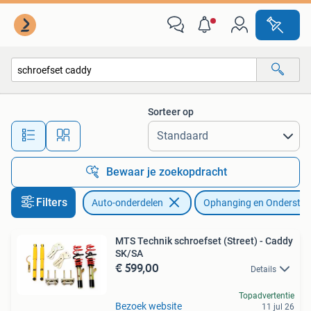
Ophanging en Onderstel
Sorteer op
Alle afstanden…
Bewaar je zoekopdracht
Filters
Auto-onderdelen
Ophanging en Onderstel
MTS Technik schroefset (Street) - Caddy
SK/SA
€ 599,00
Details
Topadvertentie
Bezoek website
11 jul 26