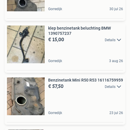
Gorredijk
30 jul 26
klep benzinetank beluchting BMW
1390757237
€ 15,00
Details
Gorredijk
3 aug 26
Benzinetank Mini R50 R53 16116759959
€ 57,50
Details
Gorredijk
23 jul 26