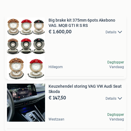
Big brake kit 375mm 6pots Akebono
VAG. MQB GTI R S RS
€ 1.600,00
Details
Dagtopper
Hillegom
Vandaag
Keuzehendel storing VAG VW Audi Seat
Skoda
€ 147,50
Details
Dagtopper
Westzaan
Vandaag