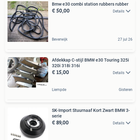
Bmw e30 combi station rubbers rubber
€ 50,00
Details
Beverwijk
27 jul 26
Afdekkap C-stijl BMW e30 Touring 325i
320i 318i 316i
€ 15,00
Details
Liempde
Gisteren
SK-Import Stuurnaaf Kort Zwart BMW 3-
serie
€ 89,00
Details