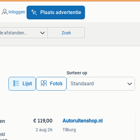
Inloggen
Plaats advertentie
lle afstanden…
Zoek
Sorteer op
Lijst
Foto’s
€ 119,00
Autoruitenshop.nl
len
2 aug 26
Tilburg
eld