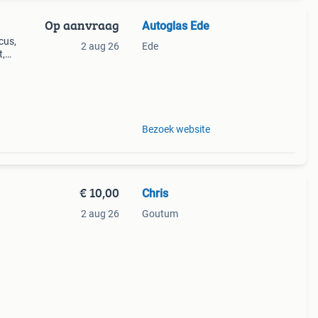
Op aanvraag
Autoglas Ede
cus,
2 aug 26
Ede
t,
ok te
j
Bezoek website
€ 10,00
Chris
2 aug 26
Goutum
 set
) en