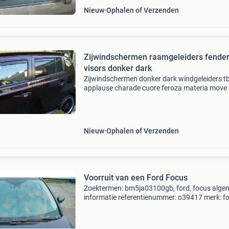
Nieuw
Ophalen of Verzenden
Zijwindschermen raamgeleiders fende
visors donker dark
Zijwindschermen donker dark windgeleiders t
applause charade cuore feroza materia move 
sirion2 terios yrv en vele andere merken en
modellen. Windgeleiders fenders raamkappen
raamspoilers w
Nieuw
Ophalen of Verzenden
Voorruit van een Ford Focus
Zoektermen: bm5ja03100gb, ford, focus alge
informatie referentienummer: o39417 merk: f
model: focus type: 1.0 Ti-vct ecoboost 12v 100
combi/o, benzine, 998cc, 74kw (101pk), fwd,
2012-02