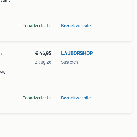
 van
merk
z
Topadvertentie
Bezoek website
€ 46,95
LAUDORSHOP
s
2 aug 26
Susteren
 vw
Topadvertentie
Bezoek website