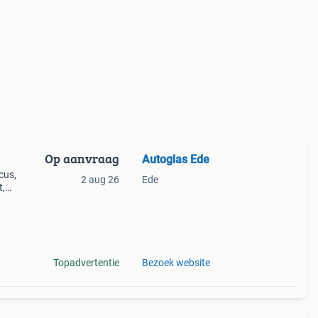
Op aanvraag
Autoglas Ede
cus,
2 aug 26
Ede
t,
ok te
j
Topadvertentie
Bezoek website