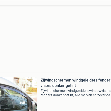
Zijwindschermen windgeleiders fender
visors donker getint
Zijwindschermen windgeleiders windowvisors
fenders donker getint, alle merken en zeker oa
caddy windowvisors oa maxi alle bouwjaren,
volkswagen vw, sets zijwindschermen
windabweiser, getint, pasvor