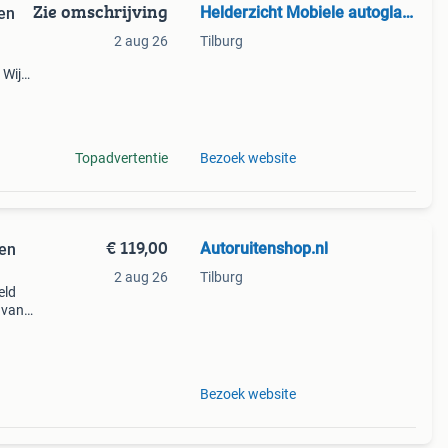
Zie omschrijving
Helderzicht Mobiele autoglass.
en
2 aug 26
Tilburg
 Wij
en
Topadvertentie
Bezoek website
€ 119,00
Autoruitenshop.nl
len
2 aug 26
Tilburg
eld
 van
merk
z
Bezoek website