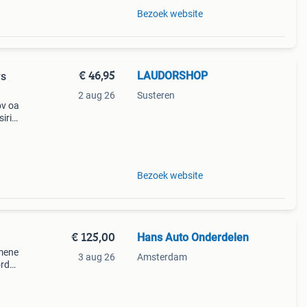
Bezoek website
€ 46,95
LAUDORSHOP
rs
2 aug 26
Susteren
bv oa
sirion
Bezoek website
€ 125,00
Hans Auto Onderdelen
mene
3 aug 26
Amsterdam
ord
,
 m2da,