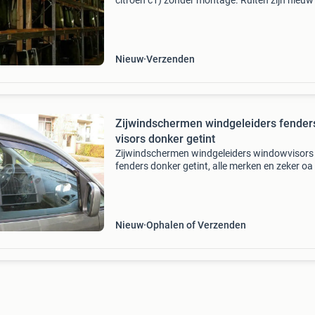
citroen c1) zonder montage. Ruiten zijn nieuw
originele kwaliteit en voorzien van een e keur
online te bestellen op onze website. Naast ver
Nieuw
Verzenden
Zijwindschermen windgeleiders fender
visors donker getint
Zijwindschermen windgeleiders windowvisors
fenders donker getint, alle merken en zeker oa
caddy windowvisors oa maxi alle bouwjaren,
volkswagen vw, sets zijwindschermen
windabweiser, getint, pasvor
Nieuw
Ophalen of Verzenden