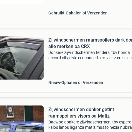
Gebruikt
Ophalen of Verzenden
Zijwindschermen raamspoilers dark do
alle merken oa CRX
Donkere zijwindschermen fenders, tbv honda
accord city civic crx concerto cr-v cr-z cr z ele
fr-v hr-v jazz logo prelude shuttle stream
windgeleiders fenders raamkappen raamspoil
windabweiser w
Nieuw
Ophalen of Verzenden
Zijwindschermen donker getint
raamspoilers visors oa Matiz
Daewoo donkere zijwindschermen, tbv espero
kalos lanos leganza matiz musso nexia nubira