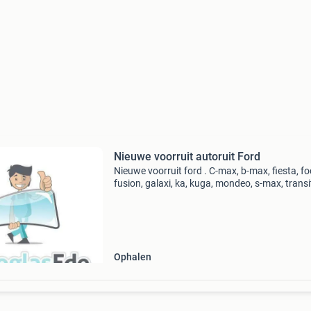
Nieuwe voorruit autoruit Ford
Nieuwe voorruit ford . C-max, b-max, fiesta, fo
fusion, galaxi, ka, kuga, mondeo, s-max, transi
custum, connect, c max, s max, b max ruit is o
leveren met montage voor een zeer scherpe pri
Ophalen