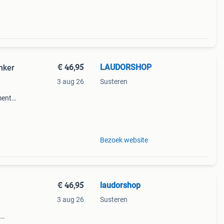
€ 46,95
LAUDORSHOP
nker
3 aug 26
Susteren
ment
ers
Bezoek website
€ 46,95
laudorshop
3 aug 26
Susteren