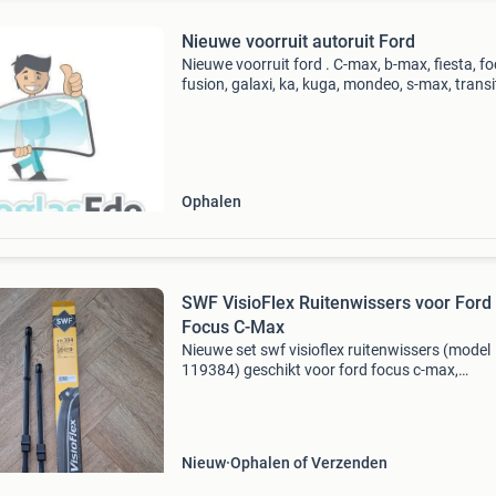
Nieuwe voorruit autoruit Ford
Nieuwe voorruit ford . C-max, b-max, fiesta, fo
fusion, galaxi, ka, kuga, mondeo, s-max, transi
custum, connect, c max, s max, b max ruit is o
leveren met montage voor een zeer scherpe pri
Ophalen
SWF VisioFlex Ruitenwissers voor Ford
Focus C-Max
Nieuwe set swf visioflex ruitenwissers (model
119384) geschikt voor ford focus c-max,
geproduceerd tussen 09/2003 en 09/2010. De
bestaat uit twee wissers van 650 mm (26 inch
475 mm (19 inch).
Nieuw
Ophalen of Verzenden