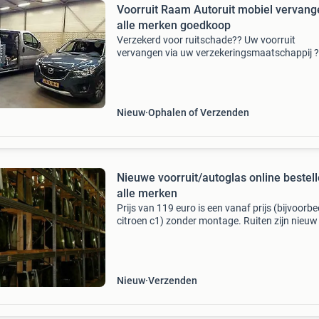
Voorruit Raam Autoruit mobiel vervang
alle merken goedkoop
Verzekerd voor ruitschade?? Uw voorruit
vervangen via uw verzekeringsmaatschappij ?
betalen uw eigen risico tot 150,00 euro!!!
Voorruit/achterruit is dus in de meeste gevall
gratis! En mobiel ge
Nieuw
Ophalen of Verzenden
Nieuwe voorruit/autoglas online bestel
alle merken
Prijs van 119 euro is een vanaf prijs (bijvoorbe
citroen c1) zonder montage. Ruiten zijn nieuw
originele kwaliteit en voorzien van een e keur
online te bestellen op onze website. Naast ver
Nieuw
Verzenden