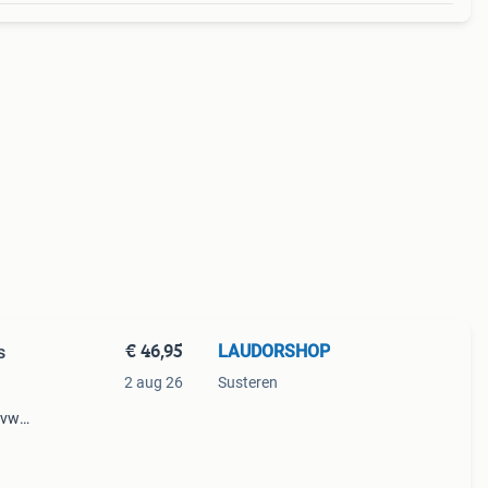
€ 46,95
LAUDORSHOP
s
2 aug 26
Susteren
 vw