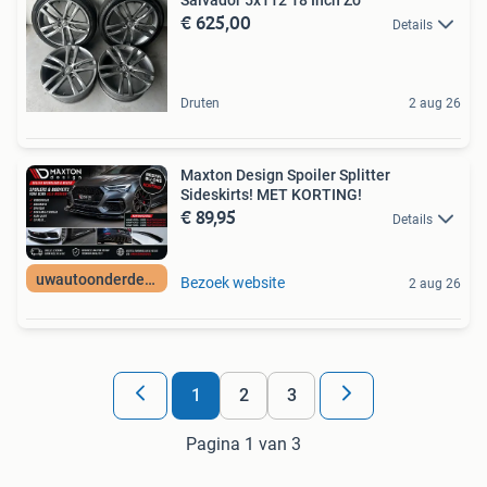
€ 625,00
Details
Druten
2 aug 26
Maxton Design Spoiler Splitter
Sideskirts! MET KORTING!
€ 89,95
Details
uwautoonderdeelNL
Bezoek website
2 aug 26
1
2
3
Pagina 1 van 3