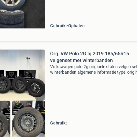
Gebruikt
Ophalen
Org. VW Polo 2G bj.2019 185/65R15
velgenset met winterbanden
Volkswagen polo 2g originele stalen velgen se
winterbanden algemene informatie type: origi
stalen velgen set met winterbanden bouwjaar:
2019 bandenmaat: 185/65r15 inch: 15 inch et
waarde: et4
Gebruikt