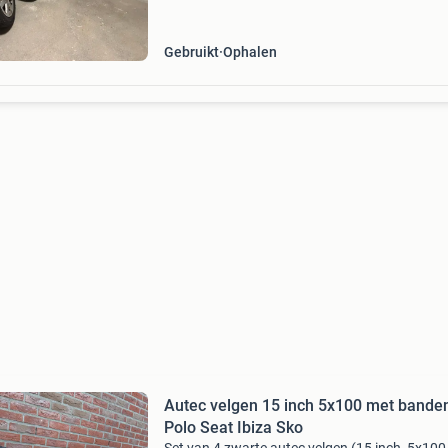
vervanging of als extra set.
Gebruikt
Ophalen
Autec velgen 15 inch 5x100 met band
Polo Seat Ibiza Sko