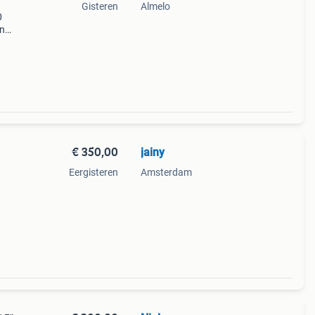
Gisteren
Almelo
0
en
iel:
€ 350,00
jainy
Eergisteren
Amsterdam