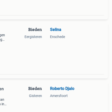
Bieden
Selina
lgen
Eergisteren
Enschede
og
Bieden
Roberto Djalo
en
Gisteren
Amersfoort
van
 in
l als