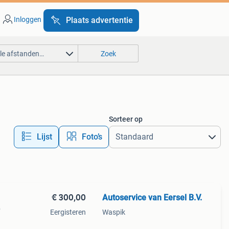
Inloggen
Plaats advertentie
lle afstanden…
Zoek
Sorteer op
Lijst
Foto’s
€ 300,00
Autoservice van Eersel B.V.
p
Eergisteren
Waspik