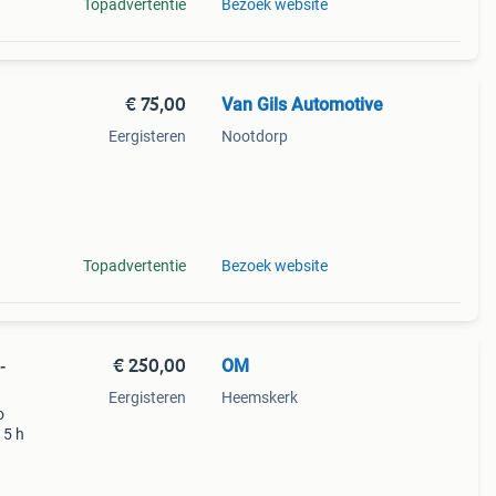
Topadvertentie
Bezoek website
€ 75,00
Van Gils Automotive
Eergisteren
Nootdorp
ooks
ol
Topadvertentie
Bezoek website
€ 250,00
OM
-
Eergisteren
Heemskerk
o
15 h