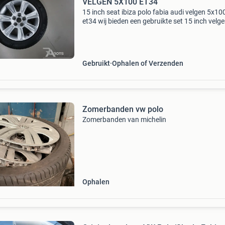
VELGEN 5X100 ET34
15 inch seat ibiza polo fabia audi velgen 5x10
et34 wij bieden een gebruikte set 15 inch velg
met banden. Product /set rts206 steek: 5x100
velgen: 6.5J x 17 et34 banden: 205/55/15 prof
2x 5.5 M
Gebruikt
Ophalen of Verzenden
Zomerbanden vw polo
Zomerbanden van michelin
Ophalen