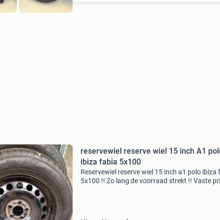
reservewiel reserve wiel 15 inch A1 pol
ibiza fabia 5x100
Reservewiel reserve wiel 15 inch a1 polo ibiza 
5x100 !! Zo lang de voorraad strekt !! Vaste pri
Minder bieden heeft geen zin want daar gaan 
niet voor weg. Ook wordt op mail met lagere b