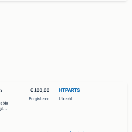
€ 100,00
HTPARTS
o
Eergisteren
Utrecht
fabia
js.
ze
ied