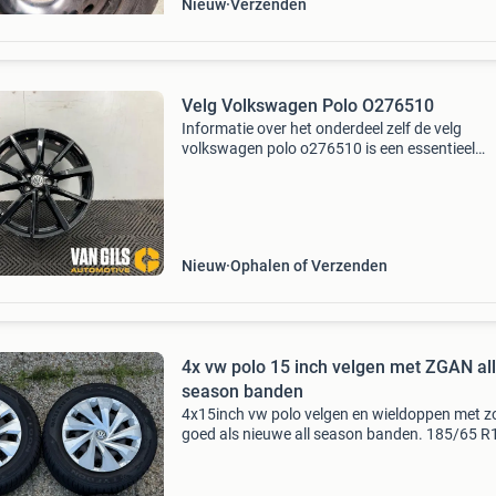
Nieuw
Verzenden
Velg Volkswagen Polo O276510
Informatie over het onderdeel zelf de velg
volkswagen polo o276510 is een essentieel
onderdeel van uw voertuig dat niet alleen de l
van uw auto verbetert, maar ook een cruciale r
speelt in de ve
Nieuw
Ophalen of Verzenden
4x vw polo 15 inch velgen met ZGAN all
season banden
4x15inch vw polo velgen en wieldoppen met z
goed als nieuwe all season banden. 185/65 R