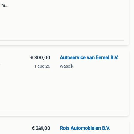
,
(7 mm
biza
tsteke
€ 300,00
Autoservice van Eersel B.V.
p
1 aug 26
Waspik
€ 249,00
Rots Automobielen B.V.