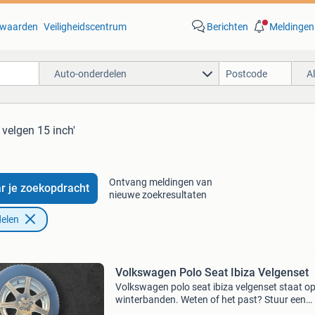
waarden
Veiligheidscentrum
Berichten
Meldingen
Auto-onderdelen
A
 velgen 15 inch'
Ontvang meldingen van
r je zoekopdracht
nieuwe zoekresultaten
elen
Volkswagen Polo Seat Ibiza Velgenset
Volkswagen polo seat ibiza velgenset staat o
winterbanden. Weten of het past? Stuur een
berichtje.