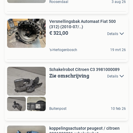
Roosendaal
3 aug 26
Versnellingsbak Automaat Fiat 500
(312) (2010-07/..)
€ 321,00
Details
's-Hertogenbosch
19 mrt 26
Schakelrobot Citroen C3 3981000089
Zie omschrijving
Details
Buitenpost
10 feb 26
koppelingsactuator peugeot / citroen