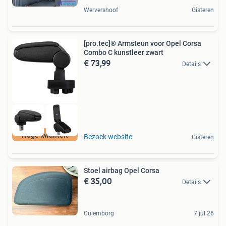
Wervershoof
Gisteren
[pro.tec]® Armsteun voor Opel Corsa
Combo C kunstleer zwart
€ 73,99
Details
Hoge kwaliteit
Bezoek website
Gisteren
Stoel airbag Opel Corsa
€ 35,00
Details
Culemborg
7 jul 26