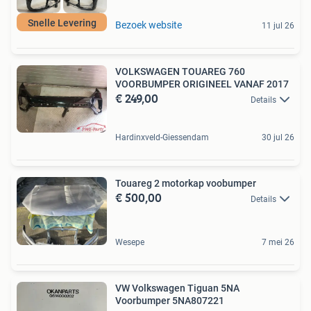
Snelle Levering
Bezoek website
11 jul 26
VOLKSWAGEN TOUAREG 760
VOORBUMPER ORIGINEEL VANAF 2017
€ 249,00
Details
Hardinxveld-Giessendam
30 jul 26
Touareg 2 motorkap voobumper
€ 500,00
Details
Wesepe
7 mei 26
VW Volkswagen Tiguan 5NA
Voorbumper 5NA807221