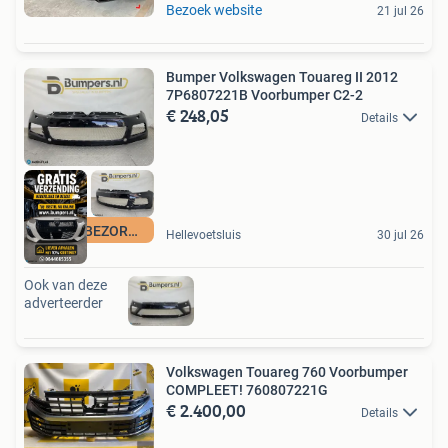
Bezoek website
21 jul 26
Bumper Volkswagen Touareg II 2012
7P6807221B Voorbumper C2-2
€ 248,05
Details
GRATIS BEZORGING
Hellevoetsluis
30 jul 26
Ook van deze
adverteerder
Volkswagen Touareg 760 Voorbumper
COMPLEET! 760807221G
€ 2.400,00
Details