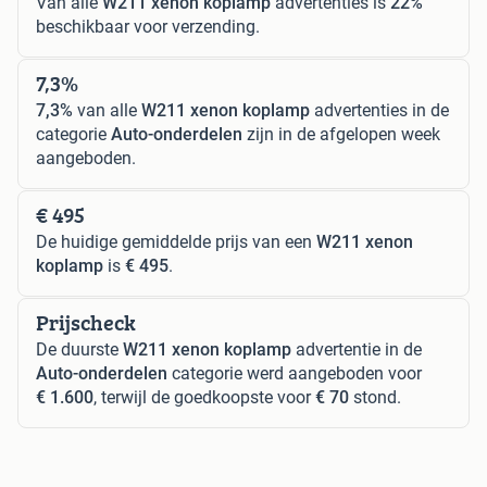
Van alle
W211 xenon koplamp
advertenties is
22%
beschikbaar voor verzending.
7,3%
7,3%
van alle
W211 xenon koplamp
advertenties in de
categorie
Auto-onderdelen
zijn in de afgelopen week
aangeboden.
€ 495
De huidige gemiddelde prijs van een
W211 xenon
koplamp
is
€ 495
.
Prijscheck
De duurste
W211 xenon koplamp
advertentie in de
Auto-onderdelen
categorie werd aangeboden voor
€ 1.600
, terwijl de goedkoopste voor
€ 70
stond.