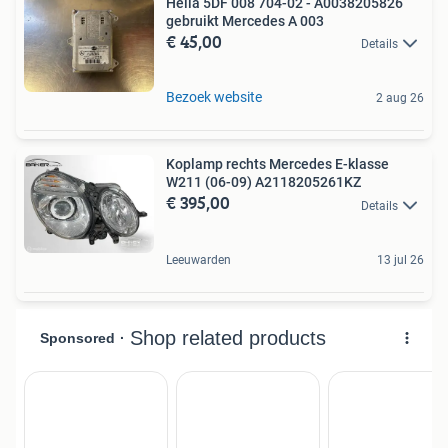
Hella 5DF 008 704-02 - A0038205826
gebruikt Mercedes A 003
€ 45,00
Details
Bezoek website
2 aug 26
Koplamp rechts Mercedes E-klasse
W211 (06-09) A2118205261KZ
€ 395,00
Details
Leeuwarden
13 jul 26