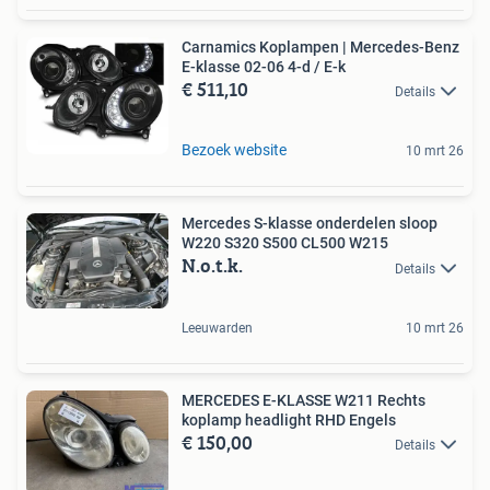
Carnamics Koplampen | Mercedes-Benz
E-klasse 02-06 4-d / E-k
€ 511,10
Details
Bezoek website
10 mrt 26
Mercedes S-klasse onderdelen sloop
W220 S320 S500 CL500 W215
N.o.t.k.
Details
Leeuwarden
10 mrt 26
MERCEDES E-KLASSE W211 Rechts
koplamp headlight RHD Engels
€ 150,00
Details