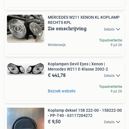
MERCEDES W211 XENON KL KOPLAMP
RECHTS KPL
Zie omschrijving
Details
Topadvertentie
Winterswijk
9 jul 26
Koplampen Devil Eyes | Xenon |
Mercedes W211 E-Klasse 2002-2
€ 441,78
Details
Topadvertentie
Bezoek website
9 jul 26
Koplamp deksel 158 222-00 - 158222-00
- PP-T40 - 63117204272
€ 9,50
Details