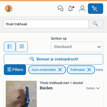
Trekhaken
Sorteer op
Alle afstanden…
Bewaar je zoekopdracht
Filters
Auto-onderdelen
Trekhaken
Verwijde
Thule trekhaak met 1 sleutel
Bieden
Details