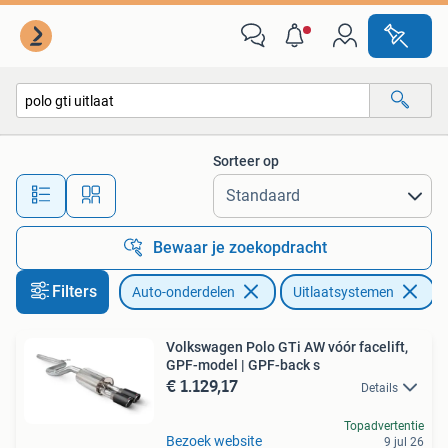
Uitlaatsystemen
Sorteer op
Alle afstanden…
Bewaar je zoekopdracht
Filters
Auto-onderdelen
Uitlaatsystemen
V
Volkswagen Polo GTi AW vóór facelift,
GPF-model | GPF-back s
€ 1.129,17
Details
Topadvertentie
Bezoek website
9 jul 26