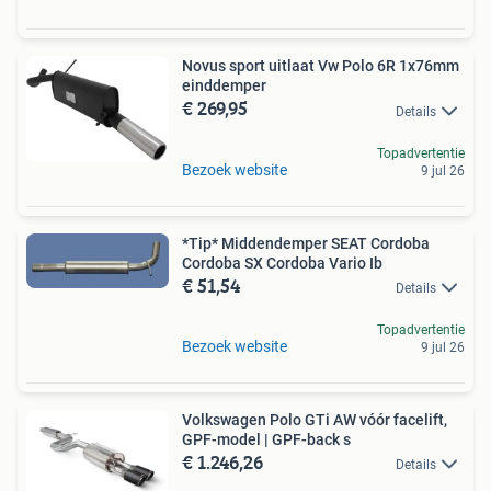
Novus sport uitlaat Vw Polo 6R 1x76mm
einddemper
€ 269,95
Details
Topadvertentie
Bezoek website
9 jul 26
*Tip* Middendemper SEAT Cordoba
Cordoba SX Cordoba Vario Ib
€ 51,54
Details
Topadvertentie
Bezoek website
9 jul 26
Volkswagen Polo GTi AW vóór facelift,
GPF-model | GPF-back s
€ 1.246,26
Details