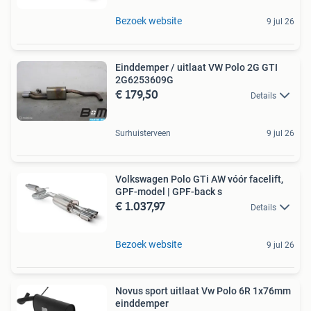
Bezoek website
9 jul 26
Einddemper / uitlaat VW Polo 2G GTI
2G6253609G
€ 179,50
Details
Surhuisterveen
9 jul 26
Volkswagen Polo GTi AW vóór facelift,
GPF-model | GPF-back s
€ 1.037,97
Details
Bezoek website
9 jul 26
Novus sport uitlaat Vw Polo 6R 1x76mm
einddemper