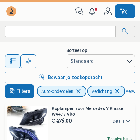
Verlichting
Sorteer op
Alle afstanden…
Bewaar je zoekopdracht
Filters
Auto-onderdelen
Verlichting
Verwijde
Koplampen voor Mercedes V Klasse
W447 / Vito
€ 475,00
Details
Topadvertentie