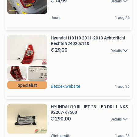
€ 74,99
Details
Joure
1 aug 26
Hyundai I10 i10 2011-2013 Achterlicht
Rechts 924020x110
€ 29,00
Details
Specialist
Bezoek website
1 aug 26
HYUNDAI i10 III LIFT 23- LED DRL LINKS
92207-K7500
€ 290,00
Details
Winterswijk
1 aug 26