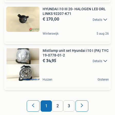
HYUNDAI i10 III 20- HALOGEN LED DRL
LINKS 92207-K71
€ 170,00
Details
Winterswijk
5 aug 26
Mistlamp unit set Hyundai i10 I (PA) TYC
19-0778-01-2
€ 34,95
Details
Huizen
Gisteren
1
2
3