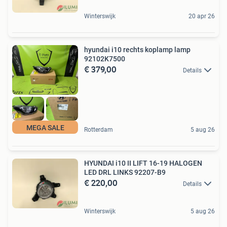
Winterswijk
20 apr 26
hyundai i10 rechts koplamp lamp
92102K7500
€ 379,00
Details
MEGA SALE
Rotterdam
5 aug 26
HYUNDAI i10 II LIFT 16-19 HALOGEN
LED DRL LINKS 92207-B9
€ 220,00
Details
Winterswijk
5 aug 26