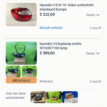
Hyundai I10 III 19- linker achterlicht
standaard Europa
€ 215,00
Details
Bezoek website
2 aug 26
hyundai i10 koplamp rechts
92102K7100 lamp
€ 399,00
Details
MEGA SALE
Rotterdam
5 aug 26
Ook van deze
adverteerder