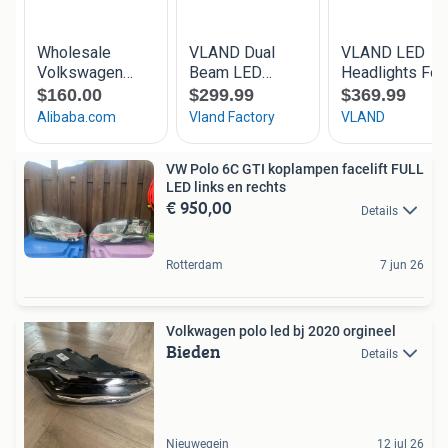
VW Polo 6C GTI koplampen facelift FULL
LED links en rechts
€ 950,00
Details
Rotterdam
7 jun 26
Volkwagen polo led bj 2020 orgineel
Bieden
Details
Nieuwegein
12 jul 26