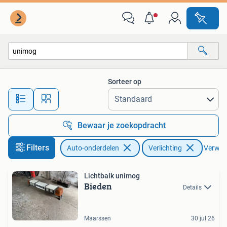
Verlichting
Sorteer op
Alle afstanden…
Bewaar je zoekopdracht
Filters
Auto-onderdelen
Verlichting
Verwijde
Lichtbalk unimog
Bieden
Details
Maarssen
30 jul 26