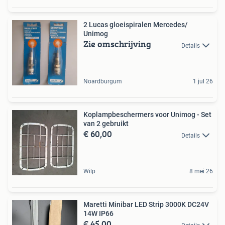
2 Lucas gloeispiralen Mercedes/
Unimog
Zie omschrijving
Details
Noardburgum
1 jul 26
Koplampbeschermers voor Unimog - Set
van 2 gebruikt
€ 60,00
Details
Wilp
8 mei 26
Maretti Minibar LED Strip 3000K DC24V
14W IP66
€ 45,00