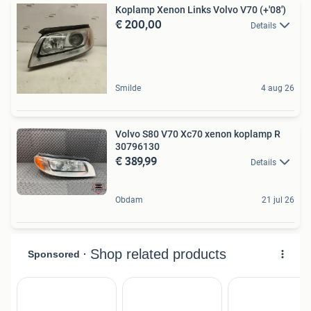
Koplamp Xenon Links Volvo V70 (+'08')
€ 200,00
Details
Smilde
4 aug 26
Volvo S80 V70 Xc70 xenon koplamp R
30796130
€ 389,99
Details
Obdam
21 jul 26