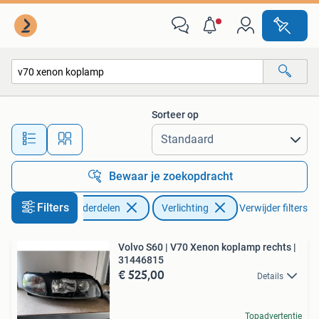
Verlichting
Sorteer op
Alle afstanden…
Bewaar je zoekopdracht
Filters
Auto-onderdelen
Verlichting
Verwijder filters
Volvo S60 | V70 Xenon koplamp rechts |
31446815
€ 525,00
Details
Topadvertentie