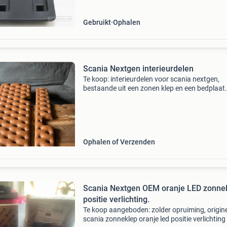
Gebruikt
Ophalen
Scania Nextgen interieurdelen
Te koop: interieurdelen voor scania nextgen,
bestaande uit een zonen klep en een bedplaat.
Beide onderdelen zijn 68cm lang en verkeren i
nette staat. Ideaal voor het opfrissen of
personaliseren van u
Ophalen of Verzenden
Scania Nextgen OEM oranje LED zonne
positie verlichting.
Te koop aangeboden: zolder opruiming, origin
scania zonneklep oranje led positie verlichting