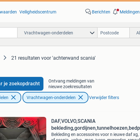
waarden
Veiligheidscentrum
Berichten
Meldingen
Vrachtwagen-onderdelen
A
21 resultaten
voor 'achterwand scania'
Ontvang meldingen van
r je zoekopdracht
nieuwe zoekresultaten
elen
Vrachtwagen-onderdelen
Verwijder filters
DAF,VOLVO,SCANIA
bekleding,gordijnen,tunnelhoezen,bedp
Bekleding en accessoires voor n ieuwe daf xg,