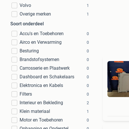
Volvo
1
Overige merken
1
Soort onderdeel
Accu's en Toebehoren
0
Airco en Verwarming
0
Besturing
0
Brandstofsystemen
0
Carrosserie en Plaatwerk
0
Dashboard en Schakelaars
0
Elektronica en Kabels
0
Filters
0
Interieur en Bekleding
2
Klein materiaal
1
Motor en Toebehoren
0
Ophanging en Onderstel
0