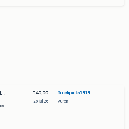
€ 40,00
Truckparts1919
Li.
28 jul 26
Vuren
nia
g: