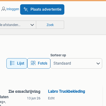
Inloggen
Plaats advertentie
lle afstanden…
Zoek
Sorteer op
Lijst
Foto’s
Zie omschrijving
Labro Truckbekleding
laten
13 jun 26
Echt
 xg+,