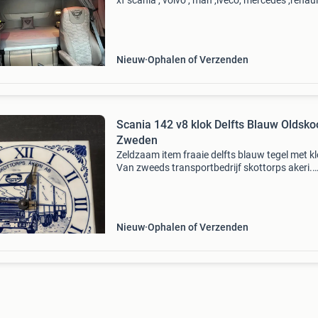
xf scania , volvo , man ,iveco, mercedes ,renault
Wij bieden hoogwaardige bekleding op maat v
de nieuwste daf xg, xg+, xf en andere merken 
Nieuw
Ophalen of Verzenden
Scania 142 v8 klok Delfts Blauw Oldskool
Zweden
Zeldzaam item fraaie delfts blauw tegel met kl
Van zweeds transportbedrijf skottorps akeri.
Geweldig mooi gemaakt met een scania 142 v
erop geschilderd. Heel gave wannahave voor i
scania aan d
Nieuw
Ophalen of Verzenden