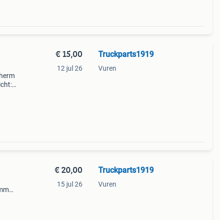
€ 15,00
Truckparts1919
12 jul 26
Vuren
cherm
cht:
duct
€ 20,00
Truckparts1919
15 jul 26
Vuren
mmer:
sief
kt