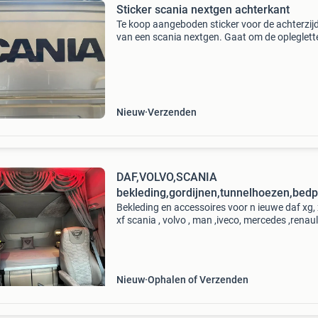
Sticker scania nextgen achterkant
Te koop aangeboden sticker voor de achterzij
van een scania nextgen. Gaat om de opleglett
Goede pasvorm ✔️ meerdere kleuren beschikb
zie afbeelding. Tevens ook volvo stickers voor
achterwa
Nieuw
Verzenden
DAF,VOLVO,SCANIA
bekleding,gordijnen,tunnelhoezen,bedp
Bekleding en accessoires voor n ieuwe daf xg,
xf scania , volvo , man ,iveco, mercedes ,renault
Wij bieden hoogwaardige bekleding op maat v
de nieuwste daf xg, xg+, xf en andere merken 
Nieuw
Ophalen of Verzenden