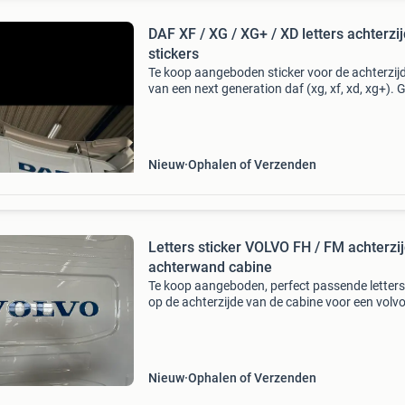
DAF XF / XG / XG+ / XD letters achterzi
stickers
Te koop aangeboden sticker voor de achterzij
van een next generation daf (xg, xf, xd, xg+). 
om de oplegletters. Goede pasvorm ✔️ meerde
kleuren beschikbaar zie afbeelding. Tevens oo
volvo st
Nieuw
Ophalen of Verzenden
Letters sticker VOLVO FH / FM achterzi
achterwand cabine
Te koop aangeboden, perfect passende letters
op de achterzijde van de cabine voor een volvo
fm. In meerdere kleuren beschikbaar zie afbee
Prijs is inclusief verzending binnen nl! Teve
Nieuw
Ophalen of Verzenden