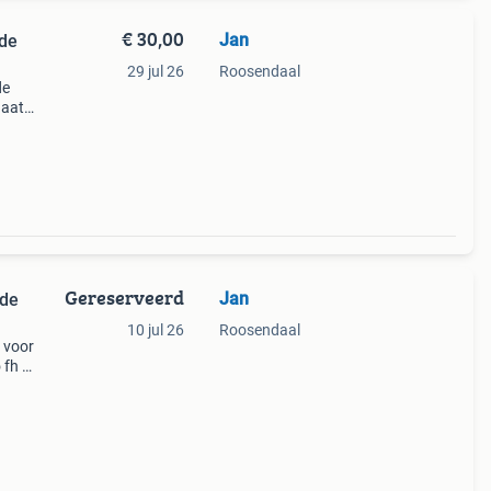
€ 30,00
Jan
jde
29 jul 26
Roosendaal
de
Gaat
re
k
Gereserveerd
Jan
jde
10 jul 26
Roosendaal
 voor
 fh of
lding.