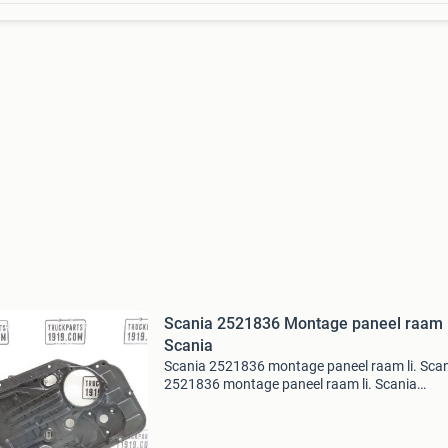
Scania 2521836 Montage paneel raam 
Scania
Scania 2521836 montage paneel raam li. Sca
2521836 montage paneel raam li. Scania
onderdeelnummer: 2521836 extra product
informatie: prijs (exclusief btw): €40,00 leverin
ophalen conditie: g