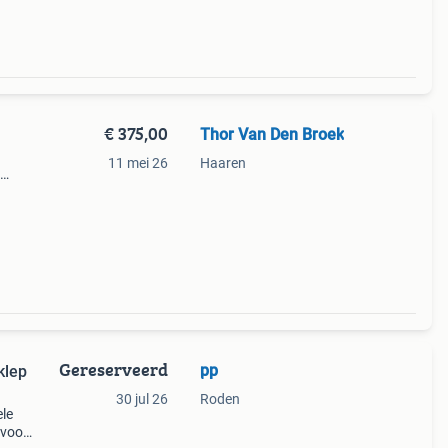
€ 375,00
Thor Van Den Broek
11 mei 26
Haaren
n
Gereserveerd
pp
klep
30 jul 26
Roden
ele
 voor