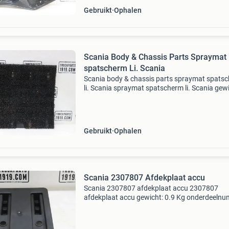
Gebruikt
Ophalen
Scania Body & Chassis Parts Spraymat
spatscherm Li. Scania
Scania body & chassis parts spraymat spats
li. Scania spraymat spatscherm li. Scania gewi
3.9 Kg onderdeelnummer: 1399089 extra pro
informatie: prijs (exclusief btw): €15,00 leve
Gebruikt
Ophalen
Scania 2307807 Afdekplaat accu
Scania 2307807 afdekplaat accu 2307807
afdekplaat accu gewicht: 0.9 Kg onderdeelnu
2307807 extra product informatie: prijs (exclu
btw): €20,00 levering: ophalen conditie: gebrui
refere