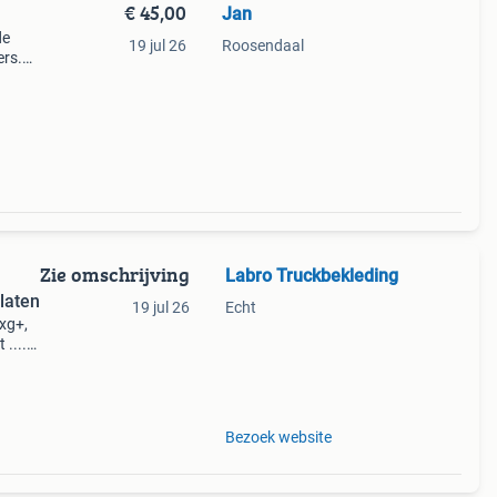
€ 45,00
Jan
de
19 jul 26
Roosendaal
ers.
aar
 de
Zie omschrijving
Labro Truckbekleding
laten
19 jul 26
Echt
 xg+,
 ....
oor
vr
Bezoek website