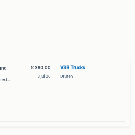
€ 380,00
VSB Trucks
and
8 jul 26
Druten
next
el
oor