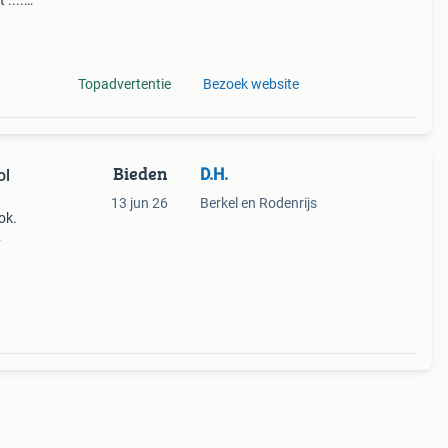
 ....
oor
vr
Topadvertentie
Bezoek website
Bieden
D.H.
13 jun 26
Berkel en Rodenrijs
ok.
8
n je