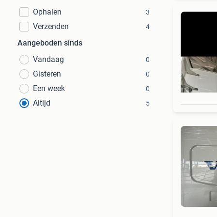
Ophalen
3
Verzenden
4
Aangeboden sinds
Vandaag
0
Gisteren
0
Een week
0
Altijd
5