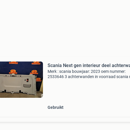
Scania Next gen interieur deel achterw
Merk : scania bouwjaar: 2023 oem nummer:
2533646 3 achterwanden in voorraad scania 
gen interieur deel achterwand type: interieurde
btw: de getoonde prijs is exclusief btw neem v
meer informa
Gebruikt