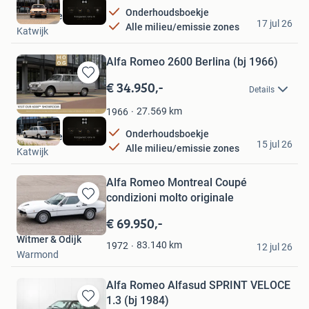
Favorieten
Onderhoudsboekje
HooG Selections
17 jul 26
Alle milieu/emissie zones
Katwijk
Alfa Romeo 2600 Berlina (bj 1966)
€ 34.950,-
Bewaren
Details
in
Mijn
27.569
km
1966
Favorieten
Onderhoudsboekje
HooG Selections
15 jul 26
Alle milieu/emissie zones
Katwijk
Alfa Romeo Montreal Coupé
condizioni molto originale
Bewaren
in
€ 69.950,-
Mijn
Witmer & Odijk
Favorieten
83.140
km
1972
12 jul 26
Warmond
Alfa Romeo Alfasud SPRINT VELOCE
1.3 (bj 1984)
Bewaren