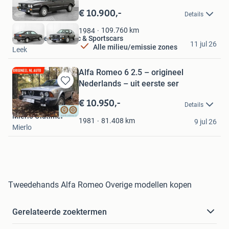
in
€ 10.900,-
Details
Mijn
Favorieten
109.760
km
1984
Hofman Leek Classic & Sportscars
11 jul 26
Alle milieu/emissie zones
Leek
Alfa Romeo 6 2.5 – origineel
Nederlands – uit eerste ser
Bewaren
in
€ 10.950,-
Details
Mijn
Mierlo Oldtimer
Favorieten
81.408
km
1981
9 jul 26
Mierlo
Tweedehands Alfa Romeo Overige modellen kopen
Gerelateerde zoektermen