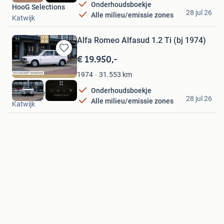
Onderhoudsboekje
HooG Selections
28 jul 26
Alle milieu/emissie zones
Katwijk
Alfa Romeo Alfasud 1.2 Ti (bj 1974)
€ 19.950,-
Bewaren
in
31.553
km
1974
Mijn
Favorieten
Onderhoudsboekje
HooG Selections
28 jul 26
Alle milieu/emissie zones
Katwijk