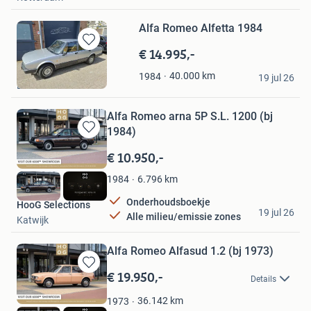
Alfa Romeo Alfetta 1984
€ 14.995,-
Bewaren
in
frank
40.000
km
1984
Mijn
19 jul 26
Loosdrecht
Favorieten
Alfa Romeo arna 5P S.L. 1200 (bj
1984)
Bewaren
in
€ 10.950,-
Mijn
Favorieten
6.796
km
1984
Onderhoudsboekje
HooG Selections
19 jul 26
Alle milieu/emissie zones
Katwijk
Alfa Romeo Alfasud 1.2 (bj 1973)
€ 19.950,-
Bewaren
Details
in
Mijn
36.142
km
1973