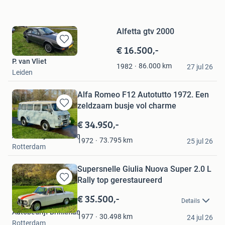
Alfetta gtv 2000
€ 16.500,-
Bewaren
in
P. van Vliet
86.000
km
1982
Mijn
27 jul 26
Leiden
Favorieten
Alfa Romeo F12 Autotutto 1972. Een
zeldzaam busje vol charme
Bewaren
in
€ 34.950,-
Mijn
Autobedrijf Brinkman
Favorieten
73.795
km
1972
25 jul 26
Rotterdam
Supersnelle Giulia Nuova Super 2.0 L
Rally top gerestaureerd
Bewaren
in
€ 35.500,-
Details
Mijn
Autobedrijf Brinkman
Favorieten
30.498
km
1977
24 jul 26
Rotterdam