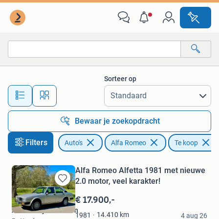
Alfa Romeo
Sorteer op
Alle afstanden…
Bewaar je zoekopdracht
Filters
Auto's
Alfa Romeo
Te koop
Alfa Romeo Alfetta 1981 met nieuwe
2.0 motor, veel karakter!
Bewaren
in
€ 17.900,-
Mijn
Autobedrijf Brinkman
Favorieten
14.410
km
1981
4 aug 26