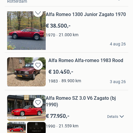
Rotterdam
Alfa Romeo 1300 Junior Zagato 1970
Bewaren
in
€ 38.500,-
Mijn
Favorieten
21.000
km
1970
HFL
4 aug 26
Baarn
Alfa Romeo Alfa-romeo 1983 Rood
€ 10.450,-
Bewaren
in
susteren
89.900
km
1983
Mijn
3 aug 26
Groesbeek
Favorieten
Alfa Romeo SZ 3.0 V6 Zagato (bj
1990)
Bewaren
in
€ 77.950,-
Details
Mijn
Favorieten
21.559
km
1990