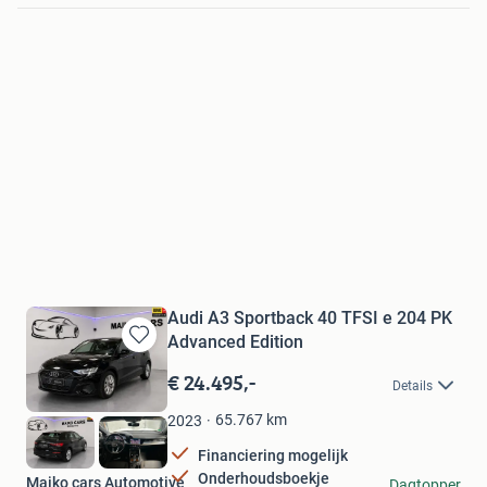
Audi A3 Sportback 40 TFSI e 204 PK
Advanced Edition
Bewaren
in
€ 24.495,-
Details
Mijn
Favorieten
65.767
km
2023
Financiering mogelijk
Onderhoudsboekje
Maiko cars Automotive
Dagtopper