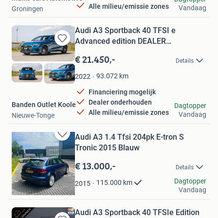
Alle milieu/emissie zones
Vandaag
Groningen
Audi A3 Sportback 40 TFSI e
Advanced edition DEALER
Bewaren
ONDERHOU
in
€ 21.450,-
Details
Mijn
Favorieten
93.072
km
2022
Financiering mogelijk
Dealer onderhouden
Banden Outlet Koole
Dagtopper
Alle milieu/emissie zones
Vandaag
Nieuwe-Tonge
Audi A3 1.4 Tfsi 204pk E-tron S
Bewaren
Tronic 2015 Blauw
in
Mijn
€ 13.000,-
Details
Favorieten
GentWares Store
Dagtopper
115.000
km
2015
Vandaag
Rotterdam
Audi A3 Sportback 40 TFSIe Edition