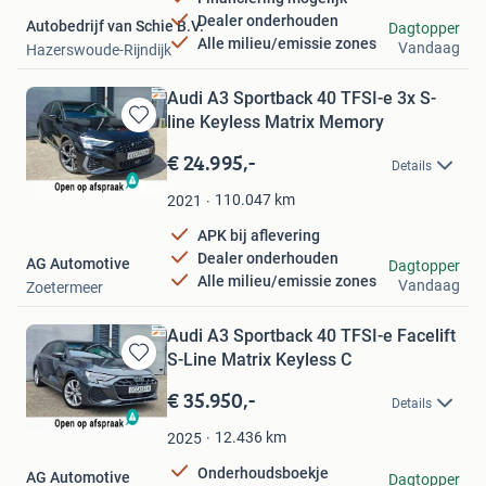
Dealer onderhouden
Autobedrijf van Schie B.V.
Dagtopper
Alle milieu/emissie zones
Vandaag
Hazerswoude-Rijndijk
Audi A3 Sportback 40 TFSI-e 3x S-
line Keyless Matrix Memory
Bewaren
in
€ 24.995,-
Details
Mijn
Favorieten
110.047
km
2021
APK bij aflevering
Dealer onderhouden
AG Automotive
Dagtopper
Alle milieu/emissie zones
Vandaag
Zoetermeer
Audi A3 Sportback 40 TFSI-e Facelift
S-Line Matrix Keyless C
Bewaren
in
€ 35.950,-
Details
Mijn
Favorieten
12.436
km
2025
Onderhoudsboekje
AG Automotive
Dagtopper