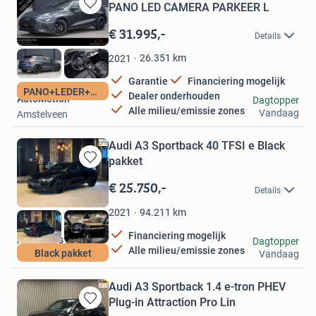
PANO LED CAMERA PARKEER L
Bewaren
in
€ 31.995,-
Details
Mijn
Favorieten
26.351
km
2021
Garantie
Financiering mogelijk
PANO+LEDER+LED
Dealer onderhouden
AutoMotion
Dagtopper
Alle milieu/emissie zones
Vandaag
Amstelveen
Audi A3 Sportback 40 TFSI e Black
pakket
Bewaren
in
€ 25.750,-
Details
Mijn
Favorieten
94.211
km
2021
Financiering mogelijk
Amra Cars B.V.
Dagtopper
Alle milieu/emissie zones
Black pakket
Vandaag
Nieuwegein
Audi A3 Sportback 1.4 e-tron PHEV
Plug-in Attraction Pro Lin
Bewaren