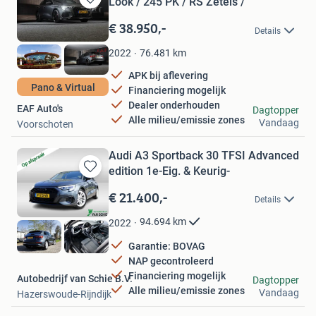
Look / 245 PK / RS Zetels /
Bewaren
in
€ 38.950,-
Details
Mijn
Favorieten
76.481
km
2022
APK bij aflevering
Pano & Virtual
Financiering mogelijk
Dealer onderhouden
EAF Auto's
Dagtopper
Alle milieu/emissie zones
Vandaag
Voorschoten
Audi A3 Sportback 30 TFSI Advanced
edition 1e-Eig. & Keurig-
Bewaren
in
€ 21.400,-
Details
Mijn
Favorieten
94.694
km
2022
Garantie: BOVAG
NAP gecontroleerd
Financiering mogelijk
Autobedrijf van Schie B.V.
Dagtopper
Alle milieu/emissie zones
Vandaag
Hazerswoude-Rijndijk