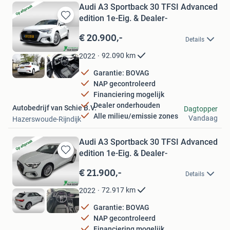
Audi A3 Sportback 30 TFSI Advanced
edition 1e-Eig. & Dealer-
Bewaren
in
€ 20.900,-
Details
Mijn
Favorieten
92.090
km
2022
Garantie: BOVAG
NAP gecontroleerd
Financiering mogelijk
Dealer onderhouden
Autobedrijf van Schie B.V.
Dagtopper
Alle milieu/emissie zones
Vandaag
Hazerswoude-Rijndijk
Audi A3 Sportback 30 TFSI Advanced
edition 1e-Eig. & Dealer-
Bewaren
in
€ 21.900,-
Details
Mijn
Favorieten
72.917
km
2022
Garantie: BOVAG
NAP gecontroleerd
Financiering mogelijk