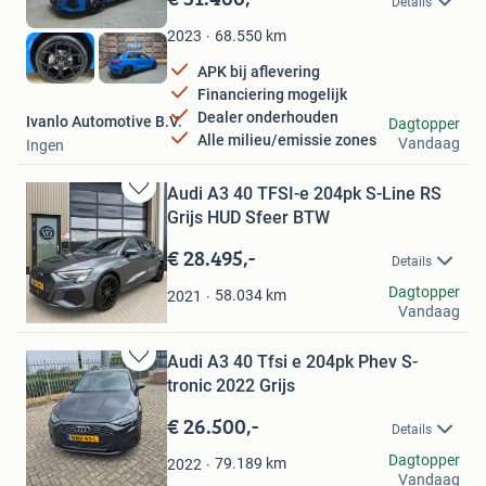
Details
Mijn
Favorieten
68.550
km
2023
APK bij aflevering
Financiering mogelijk
Dealer onderhouden
Ivanlo Automotive B.V.
Dagtopper
Alle milieu/emissie zones
Vandaag
Ingen
Audi A3 40 TFSI-e 204pk S-Line RS
Bewaren
Grijs HUD Sfeer BTW
in
Mijn
€ 28.495,-
Details
Favorieten
VOAutomotive
Dagtopper
58.034
km
2021
Vandaag
Nijverdal
Audi A3 40 Tfsi e 204pk Phev S-
Bewaren
tronic 2022 Grijs
in
Mijn
€ 26.500,-
Details
Favorieten
MR
Dagtopper
79.189
km
2022
Vandaag
Maasbracht