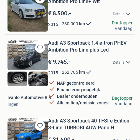
Ambition Pro Line+ Wit
Bewaren
in
€ 8.500,-
Details
Mijn
Favorieten
Dominic
Dagtopper
280.000
km
2015
Vandaag
Zaandijk
Audi A3 Sportback 1.4 e-tron PHEV
Ambition Pro Line plus Led
Bewaren
in
€ 9.745,-
Details
Mijn
Favorieten
262.785
km
2015
NAP gecontroleerd
Financiering mogelijk
Dealer onderhouden
Ivanlo Automotive B.V.
Dagtopper
Alle milieu/emissie zones
Vandaag
Ingen
Audi A3 Sportback 40 TFSI e Edition
S-Line TURBOBLAUW Pano H
Bewaren
in
€ 31.400,-