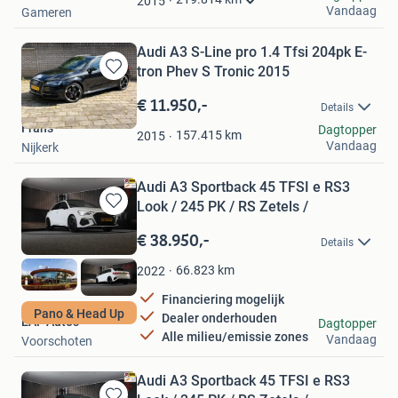
2015
Vandaag
Gameren
Audi A3 S-Line pro 1.4 Tfsi 204pk E-
tron Phev S Tronic 2015
Bewaren
in
€ 11.950,-
Details
Mijn
Frans
Dagtopper
Favorieten
157.415
km
2015
Vandaag
Nijkerk
Audi A3 Sportback 45 TFSI e RS3
Look / 245 PK / RS Zetels /
Bewaren
in
€ 38.950,-
Details
Mijn
Favorieten
66.823
km
2022
Financiering mogelijk
Pano & Head Up
Dealer onderhouden
EAF Auto's
Dagtopper
Alle milieu/emissie zones
Vandaag
Voorschoten
Audi A3 Sportback 45 TFSI e RS3