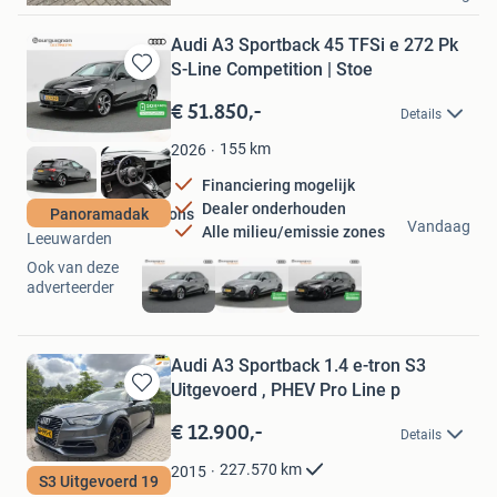
Audi A3 Sportback 45 TFSi e 272 Pk
S-Line Competition | Stoe
Bewaren
in
€ 51.850,-
Details
Mijn
Favorieten
155
km
2026
Financiering mogelijk
Dealer onderhouden
Bourguignon Occasions
Panoramadak
Vandaag
Alle milieu/emissie zones
Leeuwarden
Ook van deze
adverteerder
Audi A3 Sportback 1.4 e-tron S3
Uitgevoerd , PHEV Pro Line p
Bewaren
in
€ 12.900,-
Details
Mijn
Favorieten
227.570
km
2015
S3 Uitgevoerd 19