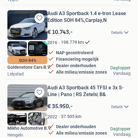
Audi A3 Sportback 1.4 e-tron Lease
Edition SOH 84%,Carplay,N
Bewaren
in
€ 10.743,-
Details
Mijn
Favorieten
198.779
km
2016
NAP gecontroleerd
Financiering mogelijk
SOH 84%
Dealer onderhouden
Goldenstone Cars B.V.
Dagtopper
Alle milieu/emissie zones
Vandaag
Lelystad
Audi A3 Sportback 45 TFSI e 3x S-
Line | Pano | RS Zetels| B&
Bewaren
in
€ 35.950,-
Details
Mijn
Favorieten
37.505
km
2022
Dealer onderhouden
Mikho Automotive B.V.
Dagtopper
Alle milieu/emissie zones
Vandaag
Hengelo