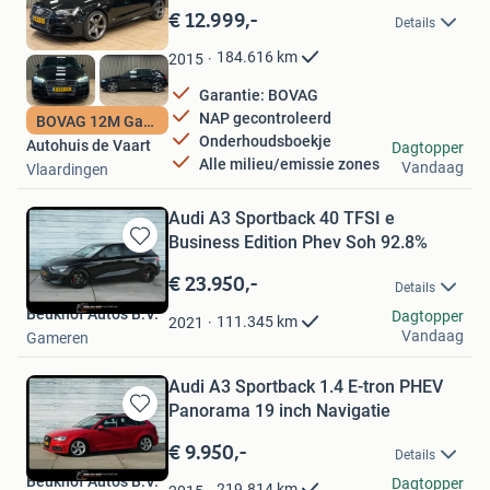
in
€ 12.999,-
Details
Mijn
Favorieten
184.616
km
2015
Garantie: BOVAG
NAP gecontroleerd
BOVAG 12M Garantie
Onderhoudsboekje
Autohuis de Vaart
Dagtopper
Alle milieu/emissie zones
Vandaag
Vlaardingen
Audi A3 Sportback 40 TFSI e
Business Edition Phev Soh 92.8%
Bewaren
in
€ 23.950,-
Details
Mijn
Beukhof Auto's B.V.
Favorieten
Dagtopper
111.345
km
2021
Vandaag
Gameren
Audi A3 Sportback 1.4 E-tron PHEV
Panorama 19 inch Navigatie
Bewaren
in
€ 9.950,-
Details
Mijn
Beukhof Auto's B.V.
Favorieten
Dagtopper
219.814
km