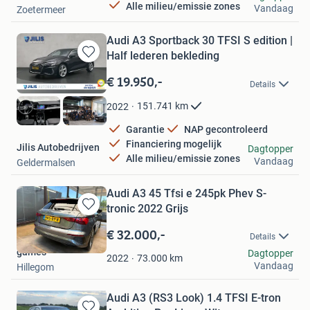
Alle milieu/emissie zones
Vandaag
Zoetermeer
Audi A3 Sportback 30 TFSI S edition |
Half lederen bekleding
Bewaren
in
€ 19.950,-
Details
Mijn
Favorieten
151.741
km
2022
Garantie
NAP gecontroleerd
Financiering mogelijk
Jilis Autobedrijven
Dagtopper
Alle milieu/emissie zones
Vandaag
Geldermalsen
Audi A3 45 Tfsi e 245pk Phev S-
tronic 2022 Grijs
Bewaren
in
€ 32.000,-
Details
Mijn
games
Dagtopper
Favorieten
73.000
km
2022
Vandaag
Hillegom
Audi A3 (RS3 Look) 1.4 TFSI E-tron