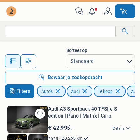
Audi
Sorteer op
Alle afstanden…
Bewaar je zoekopdracht
Filters
Auto's
Audi
Te koop
A3
Audi A3 Sportback 40 TFSI e S
edition | Pano | Matrix | Carp
Bewaren
in
€ 42.995,-
Details
Mijn
Favorieten
28.255
km
2025