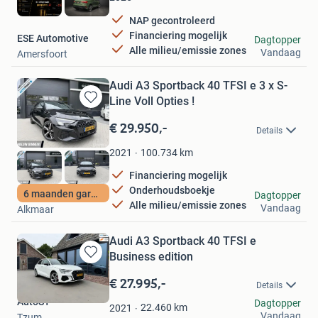
NAP gecontroleerd
Financiering mogelijk
ESE Automotive
Dagtopper
Alle milieu/emissie zones
Vandaag
Amersfoort
Audi A3 Sportback 40 TFSI e 3 x S-
Line Voll Opties !
Bewaren
in
€ 29.950,-
Details
Mijn
Favorieten
100.734
km
2021
Financiering mogelijk
Onderhoudsboekje
Auto Advies Sharif
6 maanden garantie
Dagtopper
Alle milieu/emissie zones
Vandaag
Alkmaar
Audi A3 Sportback 40 TFSI e
Business edition
Bewaren
in
€ 27.995,-
Details
Mijn
AutoST
Dagtopper
Favorieten
22.460
km
2021
Vandaag
Tzum