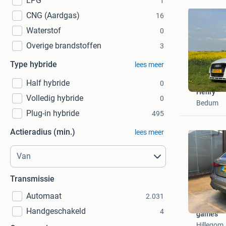
LPG
1
CNG (Aardgas)
16
Waterstof
0
Overige brandstoffen
3
Type hybride
lees meer
Half hybride
0
Henry
Volledig hybride
0
Bedum
Plug-in hybride
495
Actieradius (min.)
lees meer
Transmissie
Automaat
2.031
Handgeschakeld
4
games
Hillegom