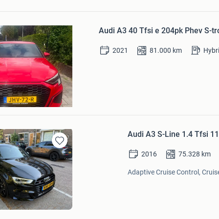
Bewaren
in
Audi A3 40 Tfsi e 204pk Phev S-t
Mijn
Favorieten
2021
81.000
km
Hybr
l
Audi A3 S-Line 1.4 Tfsi 
Bewaren
2016
75.328
km
in
Mijn
Adaptive Cruise Control, Cruise
Favorieten