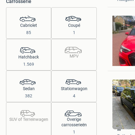
Carrosserie
Cabriolet
Coupé
85
1
MPV
Mats
Hatchback
Oldenzaa
1.569
Sedan
Stationwagon
382
4
SUV of Terreinwagen
Overige
carrosserieën
M
1