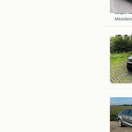
Jasper d
Maaslan
Dann
's-Grave