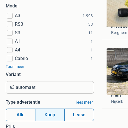
Model
A3
1.993
RS3
33
M van der
S3
Berghem
11
A1
1
A4
1
Cabrio
1
Toon meer
Variant
Frans
Nijkerk
Type advertentie
lees meer
Alle
Koop
Lease
Prijs