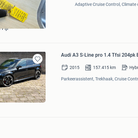
Adaptive Cruise Control, Climate c
 Pijl
Audi A3 S-Line pro 1.4 Tfsi 204pk 
Bewaren
2015
157.415
km
Hybr
in
Mijn
Parkeerassistent, Trekhaak, Cruise Contr
Favorieten