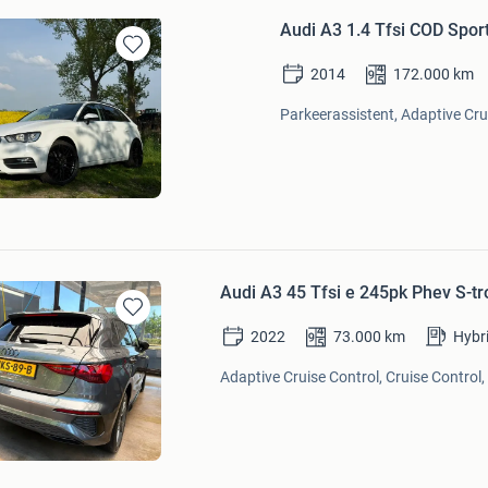
Audi A3 1.4 Tfsi COD Spor
Bewaren
2014
172.000
km
in
Mijn
Parkeerassistent, Adaptive Crui
Favorieten
Audi A3 45 Tfsi e 245pk Phev S-tr
Bewaren
2022
73.000
km
Hybr
in
Mijn
Adaptive Cruise Control, Cruise Control
Favorieten