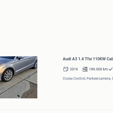
Bewaren
in
Audi A3 1.4 Tfsi 110KW Cabr
Mijn
Favorieten
2016
189.000
km
Cruise Control, Parkeercamera, C