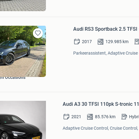
rt
Audi RS3 Sportback 2.5 TFSI
Bewaren
2017
129.985
km
in
Mijn
Parkeerassistent, Adaptive Cruise 
Favorieten
en Occasions
Bewaren
Audi A3 30 TFSI 110pk S-tronic 11-
in
Mijn
2021
85.576
km
Hybr
Favorieten
Adaptive Cruise Control, Cruise Control,